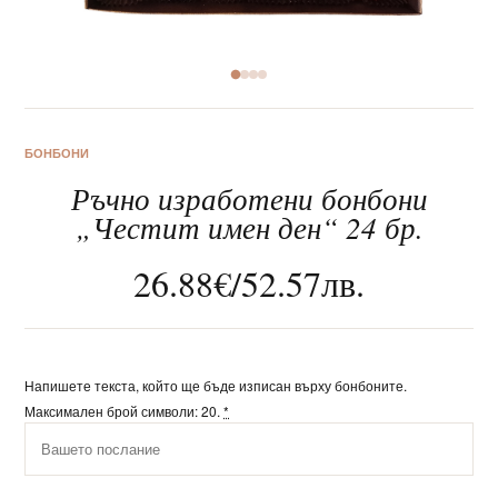
За нас
БОНБОНИ
Ръчно изработени бонбони
Клиентско обслужване
„Честит имен ден“ 24 бр.
Новини
26.88
€
/
52.57
лв.
Корпоративни подаръци
Напишете текста, който ще бъде изписан върху бонбоните.
Максимален брой символи: 20.
*