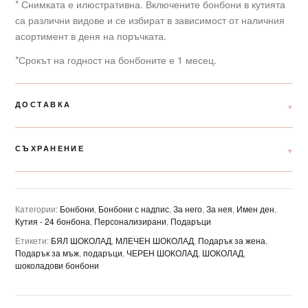
* Снимката е илюстративна. Включените бонбони в кутията
са различни видове и се избират в зависимост от наличния
асортимент в деня на поръчката.
*Срокът на годност на бонбоните е 1 месец.
ДОСТАВКА
СЪХРАНЕНИЕ
Категории:
Бонбони
,
Бонбони с надпис
,
За него
,
За нея
,
Имен ден
,
Кутия - 24 бонбона
,
Персонализирани
,
Подаръци
Етикети:
БЯЛ ШОКОЛАД
,
МЛЕЧЕН ШОКОЛАД
,
Подарък за жена
,
Подарък за мъж
,
подаръци
,
ЧЕРЕН ШОКОЛАД
,
ШОКОЛАД
,
шоколадови бонбони