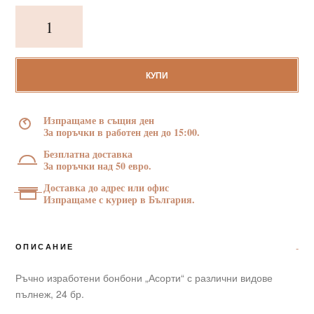
количество
за
Ръчно
изработени
бонбони
КУПИ
"Честит
имен
Изпращаме в същия ден
ден"
За поръчки в работен ден до 15:00.
24
Безплатна доставка
бр.
За поръчки над 50 евро.
Доставка до адрес или офис
Изпращаме с куриер в България.
ОПИСАНИЕ
Ръчно изработени бонбони „Асорти“ с различни видове
пълнеж, 24 бр.