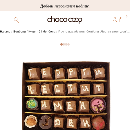
Skip
Добави персонален надпис.
to
0
content
0
Начало
/
Бонбони
/
Кутия - 24 бонбона
/ Ръчно изработени бонбони „Честит имен ден“ 24 бр.
ПОДАРЪЦИ
ПЕРСОНАЛИЗИРАНИ
КОРПОРАТИВНИ
ШОКОЛАДИ
БОНБОНИ
ВИНЕНА СЕЛЕКЦИЯ