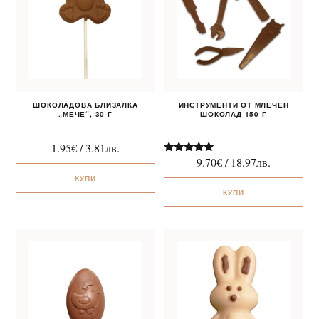
ШОКОЛАДОВА БЛИЗАЛКА
ИНСТРУМЕНТИ ОТ МЛЕЧЕН
„МЕЧЕ“, 30 Г
ШОКОЛАД 150 Г
1.95
€
/
3.81
лв.
9.70
€
/
18.97
лв.
Оценено на
5.00
КУПИ
от 5
КУПИ