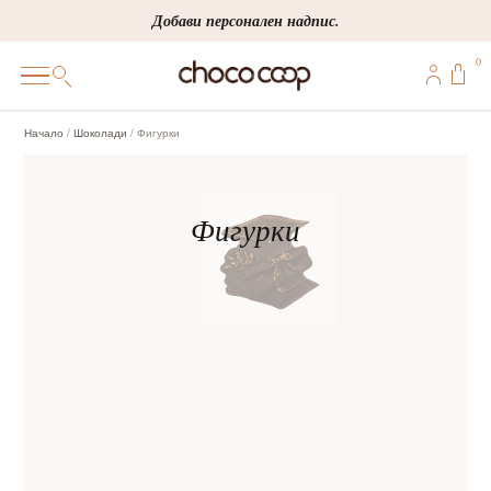
Skip
Добави персонален надпис.
to
0
content
0
Начало
/
Шоколади
/ Фигурки
ПОДАРЪЦИ
ПЕРСОНАЛИЗИРАНИ
КОРПОРАТИВНИ
ШОКОЛАДИ
БОНБОНИ
ВИНЕНА СЕЛЕКЦИЯ