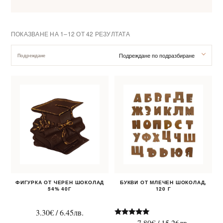
ПОКАЗВАНЕ НА 1–12 ОТ 42 РЕЗУЛТАТА
Подреждане по подразбиране
Подреждане
За нас
Клиентско обслужване
Новини
Корпоративни подаръци
ФИГУРКА ОТ ЧЕРЕН ШОКОЛАД
БУКВИ ОТ МЛЕЧЕН ШОКОЛАД,
54% 40Г
120 Г
3.30
€
/
6.45
лв.
7.80
€
/
15.26
лв.
Оценено на