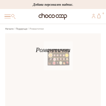
Skip
Добави персонален надпис.
to
0
content
0
Начало
/
Подаръци
/ Романтични
ПОДАРЪЦИ
ПЕРСОНАЛИЗИРАНИ
КОРПОРАТИВНИ
ШОКОЛАДИ
БОНБОНИ
ВИНЕНА СЕЛЕКЦИЯ