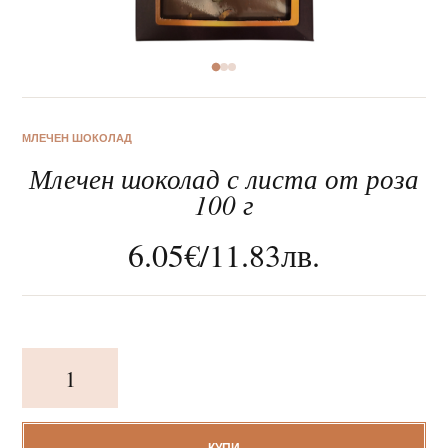
За нас
МЛЕЧЕН ШОКОЛАД
Млечен шоколад с листа от роза
Клиентско обслужване
100 г
Новини
6.05
€
/
11.83
лв.
Корпоративни подаръци
количество
за
Млечен
шоколад