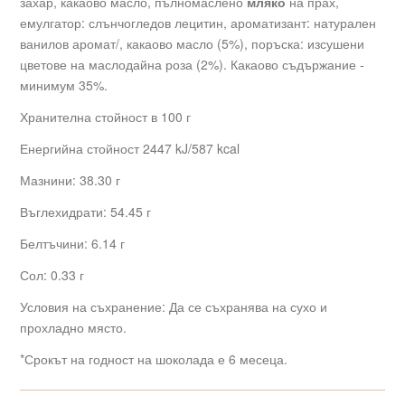
захар, какаово масло, пълномаслено
мляко
на прах,
емулгатор: слънчогледов лецитин, ароматизант: натурален
ванилов аромат/, какаово масло (5%), поръска: изсушени
цветове на маслодайна роза (2%). Какаово съдържание -
минимум 35%.
Хранителна стойност в 100 г
Енергийна стойност 2447 kJ/
587 kcal
Мазнини: 38.30 г
Въглехидрати: 54.45 г
Белтъчини: 6.14 г
Сол: 0.33 г
Условия на съхранение: Да се съхранява на сухо и
прохладно място.
*Срокът на годност на шоколада е 6 месеца.