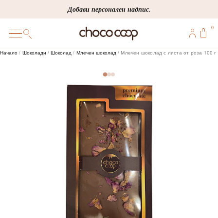
Skip
Добави персонален надпис.
to
0
content
0
Начало
/
Шоколади
/
Шоколад
/
Млечен шоколад
/ Млечен шоколад с листа от роза 100 г
ПОДАРЪЦИ
ПЕРСОНАЛИЗИРАНИ
КОРПОРАТИВНИ
ШОКОЛАДИ
БОНБОНИ
ВИНЕНА СЕЛЕКЦИЯ