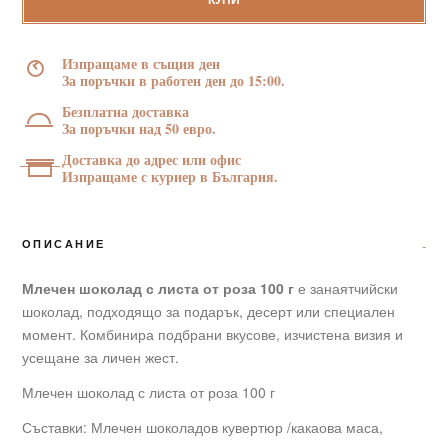
с
КУПИ
листа
от
Изпращаме в същия ден
роза
За поръчки в работен ден до 15:00.
100
Безплатна доставка
г
За поръчки над 50 евро.
Доставка до адрес или офис
Изпращаме с куриер в България.
ОПИСАНИЕ
Млечен шоколад с листа от роза 100 г
е занаятчийски
шоколад, подходящо за подарък, десерт или специален
момент. Комбинира подбрани вкусове, изчистена визия и
усещане за личен жест.
Млечен шоколад с листа от роза 100 г
Съставки: Млечен шоколадов кувертюр /какаова маса,