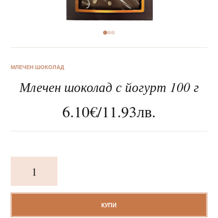
За нас
МЛЕЧЕН ШОКОЛАД
Млечен шоколад с йогурт 100 г
Клиентско обслужване
6.10
€
/
11.93
лв.
Новини
Корпоративни подаръци
количество
за
Млечен
шоколад
с
КУПИ
йогурт