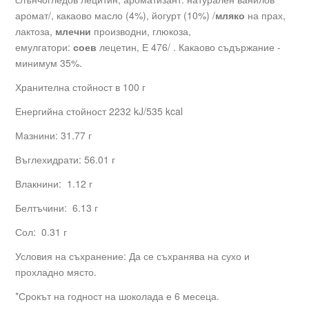
аромат/, какаово масло (4%), йогурт (10%) /
мляко
на прах,
лактоза,
млечни
производни, глюкоза,
емулгатори:
соев
лецетин, Е 476/ . Какаово съдържание -
минимум 35%.
Хранителна стойност в 100 г
Енергийна стойност 2232 kJ/
535 kcal
Мазнини: 31.77 г
Въглехидрати: 56.01 г
Влакнини: 1.12 г
Белтъчини: 6.13 г
Сол: 0.31 г
Условия на съхранение: Да се съхранява на сухо и
прохладно място.
*Срокът на годност на шоколада е 6 месеца.