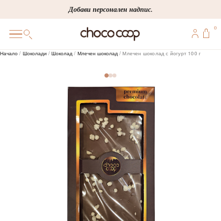
Skip
Добави персонален надпис.
to
0
content
0
Начало
/
Шоколади
/
Шоколад
/
Млечен шоколад
/ Млечен шоколад с йогурт 100 г
ПОДАРЪЦИ
ПЕРСОНАЛИЗИРАНИ
КОРПОРАТИВНИ
ШОКОЛАДИ
БОНБОНИ
ВИНЕНА СЕЛЕКЦИЯ