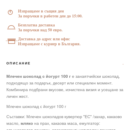
100
Изпращаме в същия ден
г
За поръчки в работен ден до 15:00.
Безплатна доставка
За поръчки над 50 евро.
Доставка до адрес или офис
Изпращаме с куриер в България.
ОПИСАНИЕ
Млечен шоколад с йогурт 100 г
е занаятчийски шоколад,
подходящо за подарък, десерт или специален момент.
Комбинира подбрани вкусове, изчистена визия и усещане за
личен жест.
Млечен шоколад с йогурт 100 г
Съставки: Млечен шоколадов кувертюр "ЕС" /захар, какаово
масло,
мляко
на прах, какаова маса, емулгатор:
слънчогледов лецитин, ароматизант: натурален ванилов