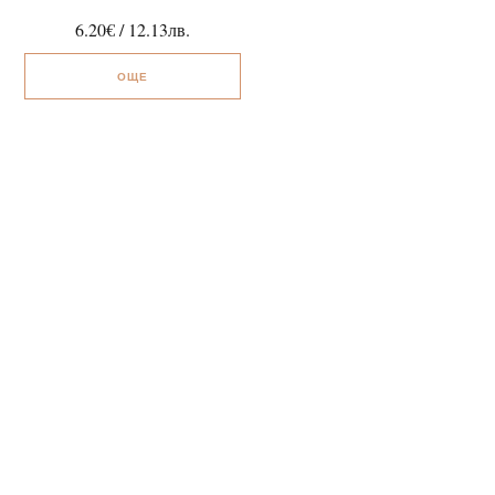
6.20
€
/
12.13
лв.
ОЩЕ