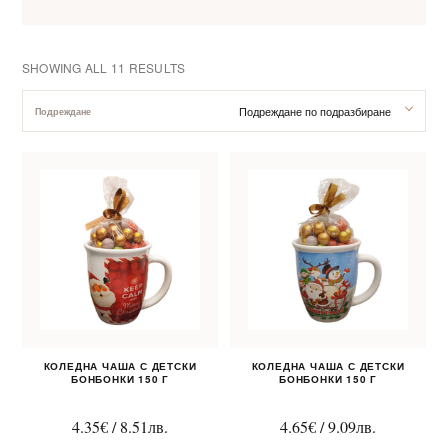
SHOWING ALL 11 RESULTS
Подреждане по подразбиране
Подреждане
За нас
Клиентско обслужване
Новини
Корпоративни подаръци
КОЛЕДНА ЧАША С ДЕТСКИ
КОЛЕДНА ЧАША С ДЕТСКИ
БОНБОНКИ 150 Г
БОНБОНКИ 150 Г
4.35
€
/
8.51
лв.
4.65
€
/
9.09
лв.