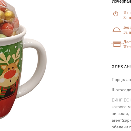
Изчерпа
ЗА НЕГО
ЗА ДЕТЕ
Изп
За 
Без
За 
Дос
Изп
ОПИСАН
Порцелан
Шоколадов
БИНГ БОНГ
какаово м
нишесте, 
агент:кар
обелени п