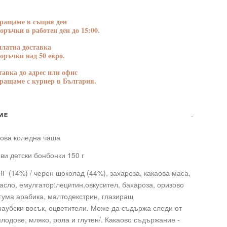
н
БЛАГОДАРНОСТ
ПОЗДРАВЛЕНИЯ
ращаме в същия ден
поръчки в работен ден до 15:00.
платна доставка
поръчки над 50 евро.
тавка до адрес или офис
ращаме с куриер в България.
ИЕ
ова коледна чаша
и детски бонбонки 150 г
 (14%) / черен шоколад (44%), захароза, какаова маса,
асло, емулгатор:лецитин,овкусител, бахароза, оризово
гума арабика, малтодекстрин, глазиращ
наубски восък, оцветители. Може да съдържа следи от
лодове, мляко, рола и глутен/. Какаово съдържание -