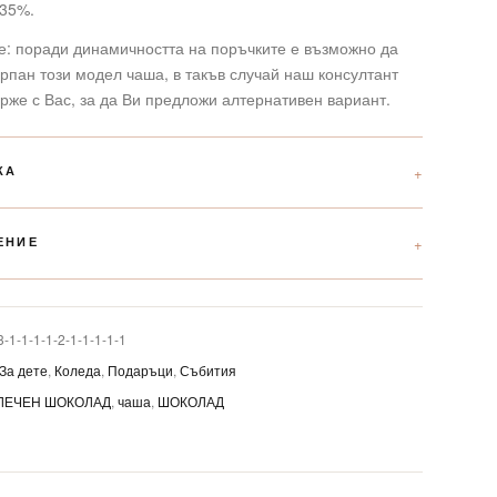
35%.
е: поради динамичността на поръчките е възможно да
рпан този модел чаша, в такъв случай наш консултант
рже с Вас, за да Ви предложи алтернативен вариант.
КА
ЕНИЕ
3-1-1-1-1-2-1-1-1-1-1
За дете
,
Коледа
,
Подаръци
,
Събития
ЛЕЧЕН ШОКОЛАД
,
чаша
,
ШОКОЛАД