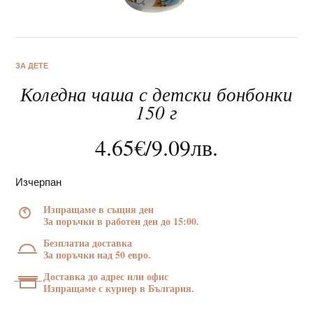
ЗА ДЕТЕ
Коледна чаша с детски бонбонки
За нас
150 г
Клиентско обслужване
4.65
€
/
9.09
лв.
Новини
Изчерпан
Корпоративни подаръци
Изпращаме в същия ден
За поръчки в работен ден до 15:00.
Безплатна доставка
За поръчки над 50 евро.
Доставка до адрес или офис
Изпращаме с куриер в България.