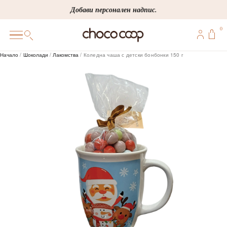
Skip
Добави персонален надпис.
to
0
content
0
Начало
/
Шоколади
/
Лакомства
/ Коледна чаша с детски бонбонки 150 г
ПОДАРЪЦИ
ПЕРСОНАЛИЗИРАНИ
КОРПОРАТИВНИ
ШОКОЛАДИ
БОНБОНИ
ВИНЕНА СЕЛЕКЦИЯ