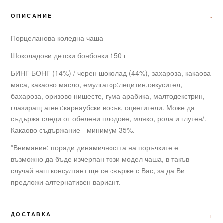
ОПИСАНИЕ
Порцеланова коледна чаша
Шоколадови детски бонбонки 150 г
БИНГ БОНГ (14%) / черен шоколад (44%), захароза, какаова
маса, какаово масло, емулгатор:лецитин,овкусител,
бахароза, оризово нишесте, гума арабика, малтодекстрин,
глазиращ агент:карнаубски восък, оцветители. Може да
съдържа следи от обелени плодове, мляко, рола и глутен/.
Какаово съдържание - минимум 35%.
*Внимание: поради динамичността на поръчките е
възможно да бъде изчерпан този модел чаша, в такъв
случай наш консултант ще се свърже с Вас, за да Ви
предложи алтернативен вариант.
ДОСТАВКА