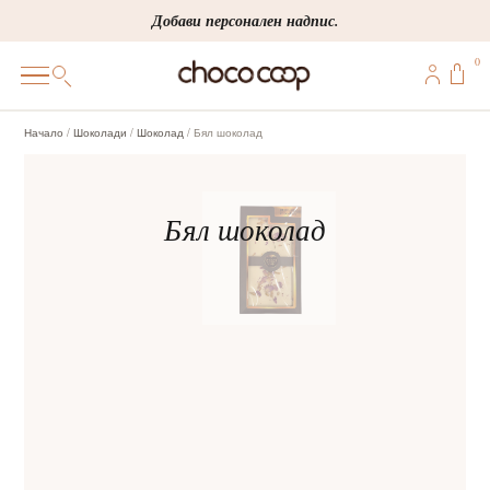
Skip
Добави персонален надпис.
to
0
content
0
Начало
/
Шоколади
/
Шоколад
/ Бял шоколад
ПОДАРЪЦИ
ПЕРСОНАЛИЗИРАНИ
КОРПОРАТИВНИ
ШОКОЛАДИ
БОНБОНИ
ВИНЕНА СЕЛЕКЦИЯ