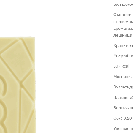
Бял шокол
Съставки:
пълнома
ароматиза
лешници
Хранителн
Eнергийна
597 kcal
Мазнини: 
Въглехидр
Влакнини:
Белтъчини
Сол: 0.20 
Условия н