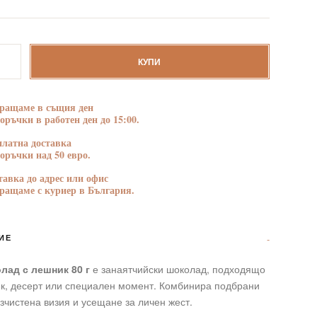
БЛАГОДАРНОСТ
ПОЗДРАВЛЕНИЯ
тво
КУПИ
ращаме в същия ден
поръчки в работен ден до 15:00.
платна доставка
поръчки над 50 евро.
тавка до адрес или офис
ращаме с куриер в България.
ИЕ
лад с лешник 80 г
е занаятчийски шоколад, подходящо
ък, десерт или специален момент. Комбинира подбрани
изчистена визия и усещане за личен жест.