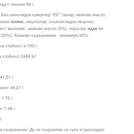
ад с лешник 80 г
 Бял шоколадов кувертюр "ЕС" /захар, какаово масло,
слено
мляко
, емулгатор: слънчогледов лецитин,
нт: ванилия/, какаово масло (6%), поръска:
ядки от
(20%). Какаово съдържание - минимум 35%.
а стойност в 100 г
 стойност 2484 kJ
41.57 г
ати: 48.27 г
 1.75 г
: 7.38 г
г
а съхранение: Да се съхранява на сухо и прохладно