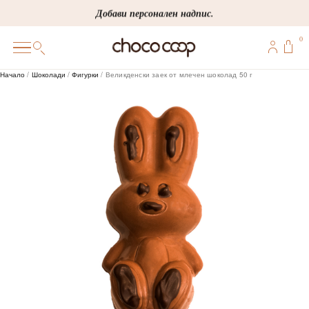
Skip
Добави персонален надпис.
to
0
content
0
Начало
/
Шоколади
/
Фигурки
/ Великденски заек от млечен шоколад 50 г
ПОДАРЪЦИ
ПЕРСОНАЛИЗИРАНИ
КОРПОРАТИВНИ
ШОКОЛАДИ
БОНБОНИ
ВИНЕНА СЕЛЕКЦИЯ