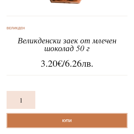
ВЕЛИКДЕН
Великденски заек от млечен
За нас
шоколад 50 г
Клиентско обслужване
3.20
€
/
6.26
лв.
Новини
Корпоративни подаръци
количество
за
Великденски
заек
от
КУПИ
млечен