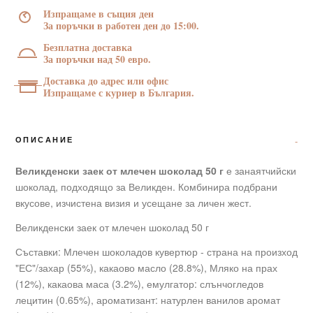
шоколад
Изпращаме в същия ден
50
За поръчки в работен ден до 15:00.
г
Безплатна доставка
За поръчки над 50 евро.
Доставка до адрес или офис
Изпращаме с куриер в България.
ОПИСАНИЕ
Великденски заек от млечен шоколад 50 г
е занаятчийски
шоколад, подходящо за Великден. Комбинира подбрани
вкусове, изчистена визия и усещане за личен жест.
Великденски заек от млечен шоколад 50 г
Съставки: Млечен шоколадов кувертюр - страна на произход
"ЕС"/захар (55%), какаово масло (28.8%), Мляко на прах
(12%), какаова маса (3.2%), емулгатор: слънчогледов
лецитин (0.65%), ароматизант: натурлен ванилов аромат