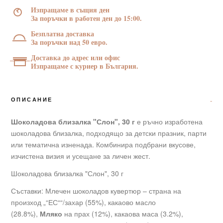
г
Изпращаме в същия ден
За поръчки в работен ден до 15:00.
Безплатна доставка
За поръчки над 50 евро.
Доставка до адрес или офис
Изпращаме с куриер в България.
ОПИСАНИЕ
Шоколадова близалка "Слон", 30 г
е ръчно изработена
шоколадова близалка, подходящо за детски празник, парти
или тематична изненада. Комбинира подбрани вкусове,
изчистена визия и усещане за личен жест.
Шоколадова близалка "Слон", 30 г
Съставки: Млечен шоколадов кувертюр – страна на
произход „“ЕС““/захар (55%), какаово масло
(28.8%),
Мляко
на прах (12%), какаова маса (3.2%),