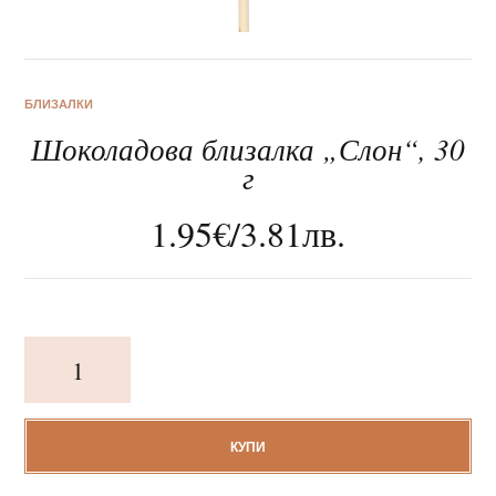
БЛИЗАЛКИ
Шоколадова близалка „Слон“, 30
За нас
г
Клиентско обслужване
1.95
€
/
3.81
лв.
Новини
Корпоративни подаръци
количество
за
Шоколадова
близалка
"Слон",
КУПИ
30