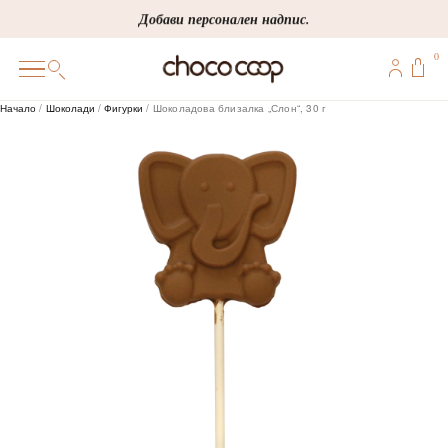
Skip
Добави персонален надпис.
to
0
content
0
Начало
/
Шоколади
/
Фигурки
/ Шоколадова близалка „Слон“, 30 г
ПОДАРЪЦИ
ПЕРСОНАЛИЗИРАНИ
КОРПОРАТИВНИ
ШОКОЛАДИ
БОНБОНИ
ВИНЕНА СЕЛЕКЦИЯ