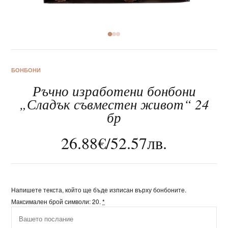
За нас
БОНБОНИ
Ръчно изработени бонбони
Клиентско обслужване
„Сладък съвместен живот“ 24
бр
Новини
26.88
€
/
52.57
лв.
Корпоративни подаръци
Напишете текста, който ще бъде изписан върху бонбоните.
Максимален брой символи: 20.
*