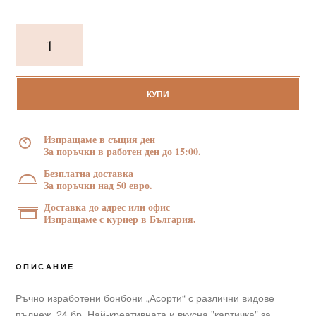
количество
за
Ръчно
изработени
бонбони
КУПИ
"Сладък
съвместен
Изпращаме в същия ден
живот"
За поръчки в работен ден до 15:00.
24
Безплатна доставка
бр
За поръчки над 50 евро.
Доставка до адрес или офис
Изпращаме с куриер в България.
ОПИСАНИЕ
Ръчно изработени бонбони „Асорти“ с различни видове
пълнеж, 24 бр. Най-креативната и вкусна "картичка" за