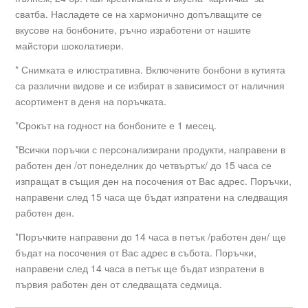
сватба. Насладете се на хармонично допълващите се
вкусове на бонбоните, ръчно изработени от нашите
майстори шоколатиери.
* Снимката е илюстративна. Включените бонбони в кутията
са различни видове и се избират в зависимост от наличния
асортимент в деня на поръчката.
*Срокът на годност на бонбоните е 1 месец.
*Всички поръчки с персонализирани продукти, направени в
работен ден /от понеделник до четвъртък/ до 15 часа се
изпращат в същия ден на посочения от Вас адрес. Поръчки,
направени след 15 часа ще бъдат изпратени на следващия
работен ден.
*Поръчките направени до 14 часа в петък /работен ден/ ще
бъдат на посочения от Вас адрес в събота. Поръчки,
направени след 14 часа в петък ще бъдат изпратени в
първия работен ден от следващата седмица.