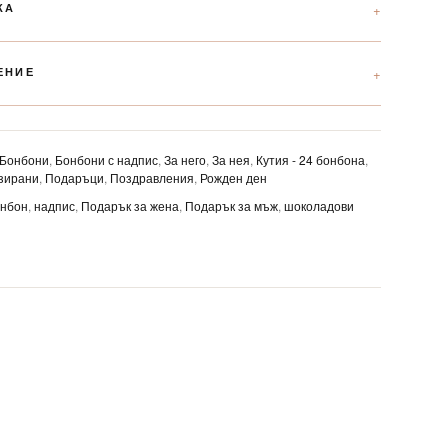
КА
ЕНИЕ
Бонбони
,
Бонбони с надпис
,
За него
,
За нея
,
Кутия - 24 бонбона
,
зирани
,
Подаръци
,
Поздравления
,
Рожден ден
онбон
,
надпис
,
Подарък за жена
,
Подарък за мъж
,
шоколадови