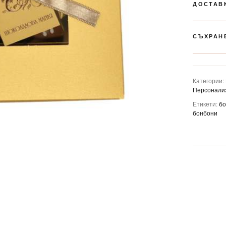
ДОСТАВ
СЪХРАН
Категории:
Персонали
Етикети:
б
бонбони