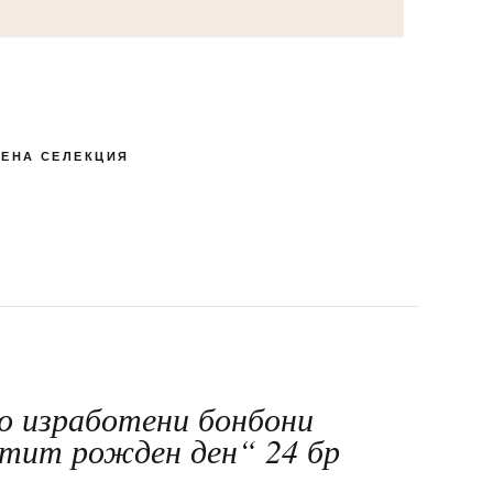
ЕНА СЕЛЕКЦИЯ
КУТИЯ БОНБОНИ И
ПЕНЛИВИ ВИНА
РОМАНТИЧНИ
ЛАКОМСТВА
БЛИЗАЛКИ
СПЕЦИАЛНИ
МАКАРОНИ
24-ТИ МАЙ
ШОКОЛАД
о изработени бонбони
тит рожден ден“ 24 бр