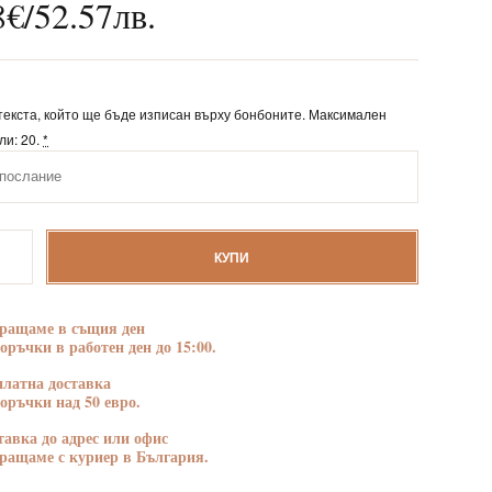
8
€
/
52.57
лв.
БЛАГОДАРНОСТ
ПОЗДРАВЛЕНИЯ
екста, който ще бъде изписан върху бонбоните. Максимален
ли: 20.
*
тво
КУПИ
ени
ращаме в същия ден
поръчки в работен ден до 15:00.
платна доставка
поръчки над 50 евро.
тавка до адрес или офис
ращаме с куриер в България.