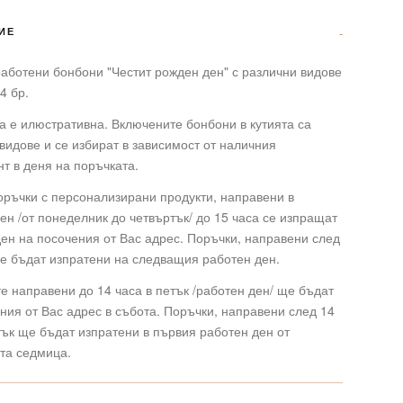
ИЕ
аботени бонбони "Честит рожден ден" с различни видове
4 бр.
а е илюстративна. Включените бонбони в кутията са
видове и се избират в зависимост от наличния
т в деня на поръчката.
оръчки с персонализирани продукти, направени в
ен /от понеделник до четвъртък/ до 15 часа се изпращат
ен на посочения от Вас адрес. Поръчки, направени след
е бъдат изпратени на следващия работен ден.
е направени до 14 часа в петък /работен ден/ ще бъдат
ния от Вас адрес в събота. Поръчки, направени след 14
тък ще бъдат изпратени в първия работен ден от
та седмица.