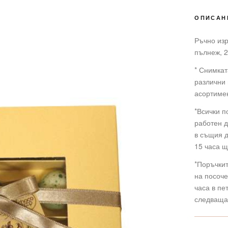
ОПИСАН
Ръчно изр
пълнеж, 2
* Снимкат
различни 
асортимен
*Всички п
работен д
в същия д
15 часа щ
*Поръчкит
на посоче
часа в пе
следваща