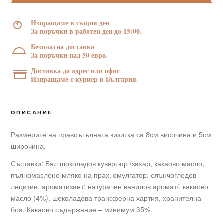
Birds"
–
Изпращаме в същия ден
8/5
За поръчки в работен ден до 15:00.
см.
Безплатна доставка
с
За поръчки над 50 евро.
цветен
Доставка до адрес или офис
принт
Изпращаме с куриер в България.
30
г
ОПИСАНИЕ
Размерите на правоъгълната визитка са 8см височина и 5см
широчина.
Съставки: Бял шоколадов кувертюр /захар, какаово масло,
пълномаслено мляко на прах, емулгатор: слънчогледов
лецитин, ароматизант: натурален ванилов аромат/, какаово
масло (4%), шоколадова трансферна хартия, хранителна
боя. Какаово съдържание – минимум 35%.