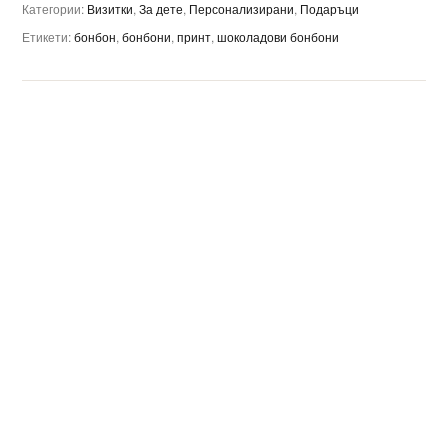
Категории:
Визитки
,
За дете
,
Персонализирани
,
Подаръци
Етикети:
бонбон
,
бонбони
,
принт
,
шоколадови бонбони