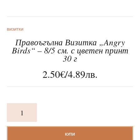
ВИЗИТКИ
Правоъгълна Визитка „Angry
За нас
Birds“ – 8/5 см. с цветен принт
30 г
Клиентско обслужване
2.50
€
/
4.89
лв.
Новини
Корпоративни подаръци
количество
за
Правоъгълна
Визитка
"Angry
КУПИ