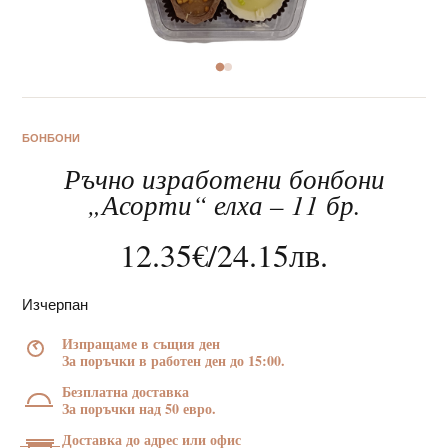
За нас
БОНБОНИ
Ръчно изработени бонбони
Клиентско обслужване
„Асорти“ елха – 11 бр.
Новини
12.35
€
/
24.15
лв.
Корпоративни подаръци
Изчерпан
Изпращаме в същия ден
За поръчки в работен ден до 15:00.
Безплатна доставка
За поръчки над 50 евро.
Доставка до адрес или офис