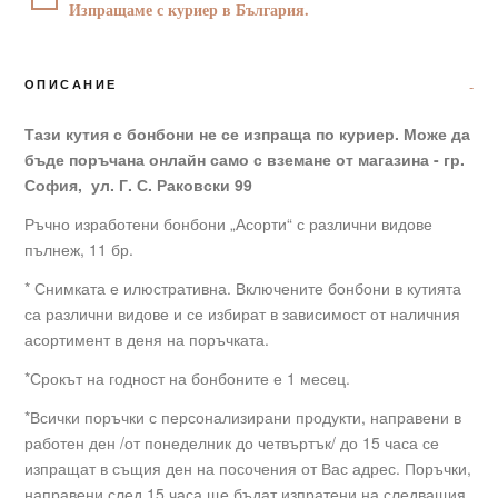
Изпращаме с куриер в България.
ОПИСАНИЕ
Тази кутия с бонбони не се изпраща по куриер. Може да
бъде поръчана онлайн само с вземане от магазина - гр.
София, ул. Г. С. Раковски 99
Ръчно изработени бонбони „Асорти“ с различни видове
пълнеж, 11 бр.
* Снимката е илюстративна. Включените бонбони в кутията
са различни видове и се избират в зависимост от наличния
асортимент в деня на поръчката.
*Срокът на годност на бонбоните е 1 месец.
*Всички поръчки с персонализирани продукти, направени в
работен ден /от понеделник до четвъртък/ до 15 часа се
изпращат в същия ден на посочения от Вас адрес. Поръчки,
направени след 15 часа ще бъдат изпратени на следващия