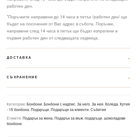
работен ден.
*Поръчките направени до 14 часа в петък /работен ден/ ще
бъдат на посочения от Вас адрес в събота. Поръчки,
направени след 14 часа в петък ще бъдат изпратени в
първия работен ден от следващата седмица.
ДОСТАВКА
СЪХРАНЕНИЕ
Категории:
Бонбони
,
Бонбони с надпис
,
За него
,
За нея
,
Коледа
,
Кутия
- 15 бонбона
,
Подаръци
,
Подаръци за клиенти
,
Събития
Етикети:
Подарък за жена
,
Подарък за мъж
,
подаръци
,
шоколадови
бонбони