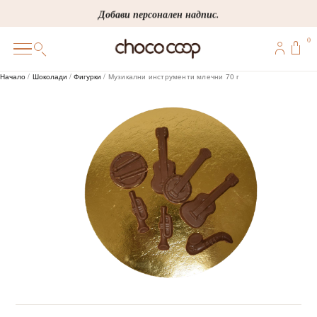
Skip
Добави персонален надпис.
to
0
content
0
Начало
/
Шоколади
/
Фигурки
/ Музикални инструменти млечни 70 г
ПОДАРЪЦИ
ПЕРСОНАЛИЗИРАНИ
КОРПОРАТИВНИ
ШОКОЛАДИ
БОНБОНИ
ВИНЕНА СЕЛЕКЦИЯ