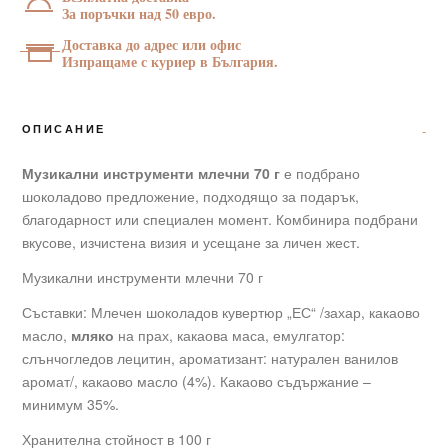
За поръчки над 50 евро.
Доставка до адрес или офис
Изпращаме с куриер в България.
ОПИСАНИЕ
Музикални инструменти млечни 70 г
е подбрано
шоколадово предложение, подходящо за подарък,
благодарност или специален момент. Комбинира подбрани
вкусове, изчистена визия и усещане за личен жест.
Музикални инструменти млечни 70 г
Съставки: Млечен шоколадов кувертюр „ЕС“ /захар, какаово
масло,
мляко
на прах, какаова маса, емулгатор:
слънчогледов лецитин, ароматизант: натурален ванилов
аромат/, какаово масло (4%). Какаово съдържание –
минимум 35%.
Хранителна стойност в 100 г