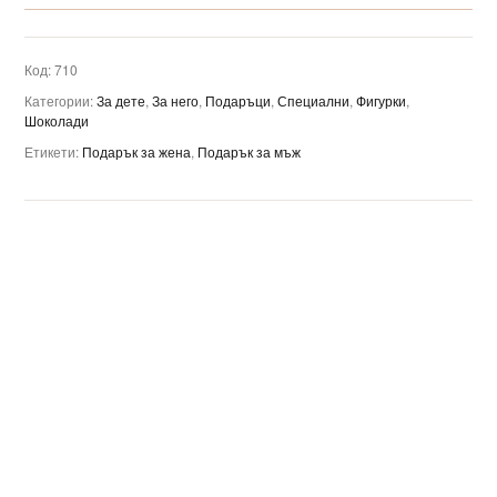
Код:
710
Категории:
За дете
,
За него
,
Подаръци
,
Специални
,
Фигурки
,
Шоколади
Етикети:
Подарък за жена
,
Подарък за мъж