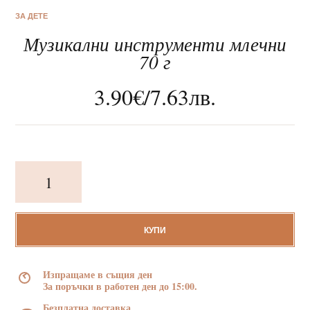
ЗА ДЕТЕ
Музикални инструменти млечни
70 г
3.90
€
/
7.63
лв.
За нас
Клиентско обслужване
Новини
количество
за
Музикални
Корпоративни подаръци
инструменти
млечни
КУПИ
70
г
Изпращаме в същия ден
За поръчки в работен ден до 15:00.
Безплатна доставка