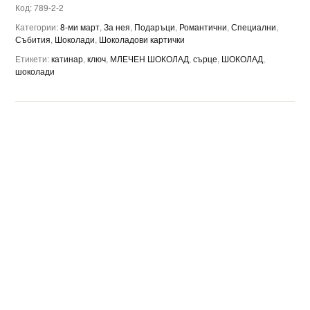
Код:
789-2-2
Категории:
8-ми март
,
За нея
,
Подаръци
,
Романтични
,
Специални
,
Събития
,
Шоколади
,
Шоколадови картички
Етикети:
катинар
,
ключ
,
МЛЕЧЕН ШОКОЛАД
,
сърце
,
ШОКОЛАД
,
шоколади