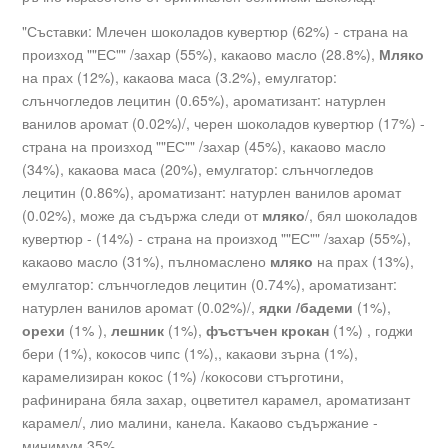
"Съставки: Млечен шоколадов кувертюр (62%) - страна на
произход ""ЕС"" /захар (55%), какаово масло (28.8%),
Мляко
на прах (12%), какаова маса (3.2%), емулгатор:
слънчогледов лецитин (0.65%), ароматизант: натурлен
ванилов аромат (0.02%)/, черен шоколадов кувертюр (17%) -
страна на произход ""ЕС"" /захар (45%), какаово масло
(34%), какаова маса (20%), емулгатор: слънчогледов
лецитин (0.86%), ароматизант: натурлен ванилов аромат
(0.02%), може да съдържа следи от
мляко
/, бял шоколадов
кувертюр - (14%) - страна на произход ""ЕС"" /захар (55%),
какаово масло (31%), пълномаслено
мляко
на прах (13%),
емулгатор: слънчогледов лецитин (0.74%), ароматизант:
натурлен ванилов аромат (0.02%)/,
ядки /бадеми
(1%),
орехи
(1% ),
лешник
(1%),
фъстъчен крокан
(1%) , годжи
бери (1%), кокосов чипс (1%),, какаови зърна (1%),
карамелизиран кокос (1%) /кокосови стърготини,
рафинирана бяла захар, оцветител карамел, ароматизант
карамел/, лио малини, канела. Какаово съдържание -
минимум 35%.