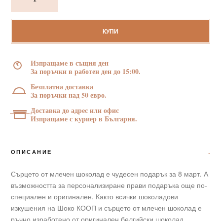
Млечно
сърце
с
КУПИ
надпис
"Честит
Изпращаме в същия ден
8-
За поръчки в работен ден до 15:00.
ми
Безплатна доставка
март"
За поръчки над 50 евро.
175
Доставка до адрес или офис
г
Изпращаме с куриер в България.
в
кутия
ОПИСАНИЕ
Сърцето от млечен шоколад е чудесен подарък за 8 март. А
възможността за персонализиране прави подаръка още по-
специален и оригинален. Както всички шоколадови
изкушения на Шоко КООП и сърцето от млечен шоколад е
ръчно изработено от оригинален белгийски шоколад.