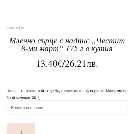
8-МИ МАРТ
Млечно сърце с надпис „Честит
За нас
8-ми март“ 175 г в кутия
Клиентско обслужване
13.40
€
/
26.21
лв.
Новини
Корпоративни подаръци
Напишете текста, който ще бъде изписан върху сърцето. Максимален
брой символи: 30.
*
количество
за