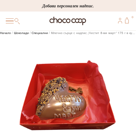
Skip
Добави персонален надпис.
to
0
content
0
Начало
/
Шоколади
/
Специални
/ Млечно сърце с надпис „Честит 8-ми март“ 175 г в кутия
ПОДАРЪЦИ
ПЕРСОНАЛИЗИРАНИ
КОРПОРАТИВНИ
ШОКОЛАДИ
БОНБОНИ
ВИНЕНА СЕЛЕКЦИЯ