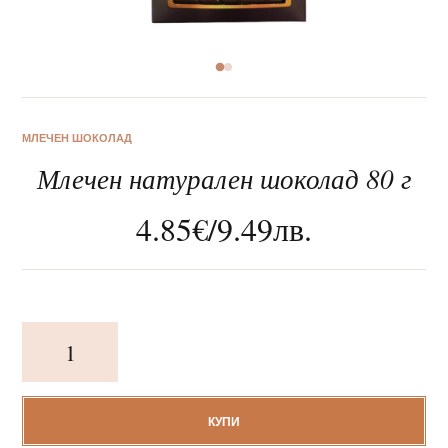
За нас
МЛЕЧЕН ШОКОЛАД
Млечен натурален шоколад 80 г
Клиентско обслужване
4.85
€
/
9.49
лв.
Новини
Корпоративни подаръци
количество
за
Млечен
натурален
шоколад
КУПИ
80