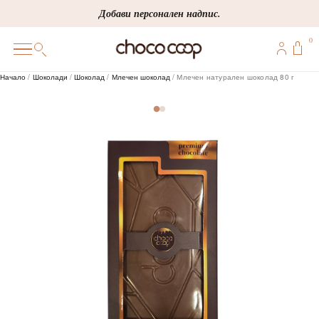
Skip
Добави персонален надпис.
to
0
content
0
Начало
/
Шоколади
/
Шоколад
/
Млечен шоколад
/ Млечен натурален шоколад 80 г
ПОДАРЪЦИ
ПЕРСОНАЛИЗИРАНИ
КОРПОРАТИВНИ
ШОКОЛАДИ
БОНБОНИ
ВИНЕНА СЕЛЕКЦИЯ