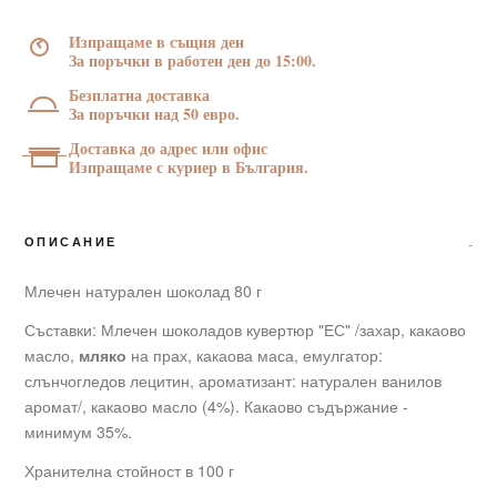
г
Изпращаме в същия ден
За поръчки в работен ден до 15:00.
Безплатна доставка
За поръчки над 50 евро.
Доставка до адрес или офис
Изпращаме с куриер в България.
ОПИСАНИЕ
Млечен натурален шоколад 80 г
Съставки: Млечен шоколадов кувертюр "ЕС" /захар, какаово
масло,
мляко
на прах, какаова маса, емулгатор:
слънчогледов лецитин, ароматизант: натурален ванилов
аромат/, какаово масло (4%). Какаово съдържание -
минимум 35%.
Хранителна стойност в 100 г