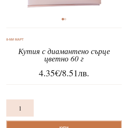
За нас
8-МИ МАРТ
Кутия с диамантено сърце
Клиентско обслужване
цветно 60 г
Новини
4.35
€
/
8.51
лв.
Корпоративни подаръци
количество
за
Кутия
с