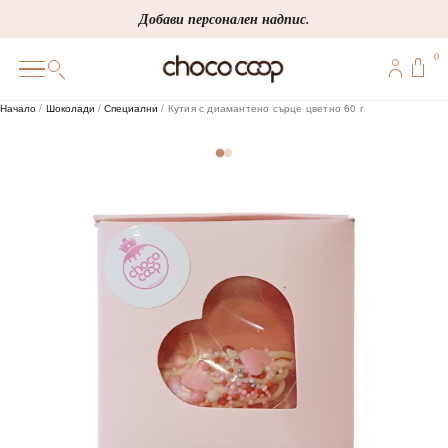
Skip
Добави персонален надпис.
to
0
content
0
Начало
/
Шоколади
/
Специални
/ Кутия с диамантено сърце цветно 60 г
ПОДАРЪЦИ
ПЕРСОНАЛИЗИРАНИ
КОРПОРАТИВНИ
ШОКОЛАДИ
БОНБОНИ
ВИНЕНА СЕЛЕКЦИЯ