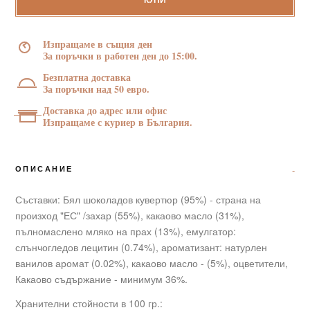
диамантено
КУПИ
сърце
цветно
Изпращаме в същия ден
60
За поръчки в работен ден до 15:00.
г
Безплатна доставка
За поръчки над 50 евро.
Доставка до адрес или офис
Изпращаме с куриер в България.
ОПИСАНИЕ
Съставки: Бял шоколадов кувертюр (95%) - страна на
произход "ЕС" /захар (55%), какаово масло (31%),
пълномаслено мляко на прах (13%), емулгатор:
слънчогледов лецитин (0.74%), ароматизант: натурлен
ванилов аромат (0.02%), какаово масло - (5%), оцветители,
Какаово съдържание - минимум 36%.
Хранителни стойности в 100 гр.: