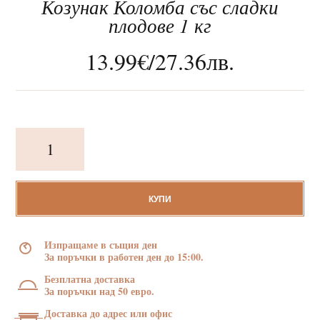
Козунак Коломба със сладки
плодове 1 кг
13.99
€
/
27.36
лв.
За нас
количество
Клиентско обслужване
за
Козунак
Новини
Коломба
със
КУПИ
Корпоративни подаръци
сладки
плодове
Изпращаме в същия ден
1
За поръчки в работен ден до 15:00.
кг
Безплатна доставка
За поръчки над 50 евро.
Доставка до адрес или офис