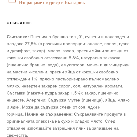
Изпращаме с куриер в България.
ОПИСАНИЕ
Съставки:
Пшенично брашно тип „0“, сушени и подсладени
плодове 27,5% (в различни пропорции: ананас, папая, гуава
и джакфрут, захар), масло, захар, пресни яйчни жълтъци от
кокошки свободно отглеждани 8,8%, натурална закваска
(пшенично брашно, вода), емулгатори: моно- и диглицериди
на мастни киселини, пресни яйца от кокошки свободно
отглеждани 1%, прясно пастьоризирано пълномаслено
мляко, инвертен захарен сироп, сол, натурални аромати.
Съставки (пакетче пудра захар 1,5%): захар, пшенично
нишесте. Алергени: Съдържа глутен (пшеница), яйца, мляко
и ядки. Може да съдържа следи от соя, ядки и
горчица.
Начин на съхранение:
Съхранявайте продукта в
оригиналната опаковка на сухо и хладно място. След
отваряне използвайте вътрешния плик за запазване на
свежестта.