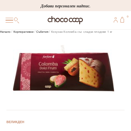
Skip
Добави персонален надпис.
to
0
content
0
Начало
/
Корпоративни
/
Събития
/ Козунак Коломба със сладки плодове 1 кг
ПОДАРЪЦИ
ПЕРСОНАЛИЗИРАНИ
КОРПОРАТИВНИ
ШОКОЛАДИ
БОНБОНИ
ВЕЛИКДЕН
ВИНЕНА СЕЛЕКЦИЯ