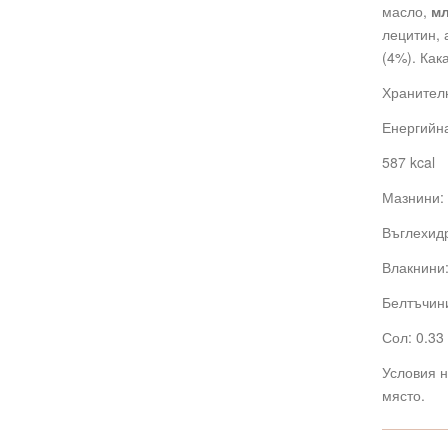
масло,
м
лецитин, 
(4%). Ка
Хранителн
Енергийна
587 kcal
Мазнини: 
Въглехидр
Влакнини:
Белтъчини
Сол: 0.33 
Условия н
място.