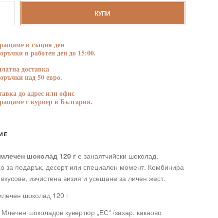
тво
БЛАГОДАРНОСТ
ПОЗДРАВЛЕНИЯ
КУПИ
ращаме в същия ден
поръчки в работен ден до 15:00.
платна доставка
поръчки над 50 евро.
тавка до адрес или офис
ращаме с куриер в България.
ИЕ
 млечен шоколад 120 г
е занаятчийски шоколад,
о за подарък, десерт или специален момент. Комбинира
вкусове, изчистена визия и усещане за личен жест.
млечен шоколад 120 г
 Млечен шоколадов кувертюр „ЕС“ /захар, какаово