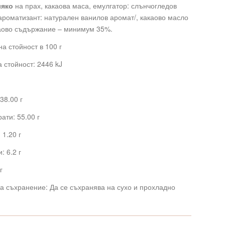
ляко
на прах, какаова маса, емулгатор: слънчогледов
ароматизант: натурален ванилов аромат/, какаово масло
каово съдържание – минимум 35%.
а стойност в 100 г
 стойност: 2446 kJ
38.00 г
ати: 55.00 г
 1.20 г
: 6.2 г
г
а съхранение: Да се съхранява на сухо и прохладно