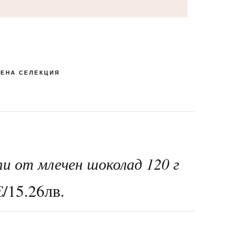
ЕНА СЕЛЕКЦИЯ
и от млечен шоколад 120 г
КУТИЯ БОНБОНИ И
ПЕНЛИВИ ВИНА
РОМАНТИЧНИ
ЛАКОМСТВА
БЛИЗАЛКИ
СПЕЦИАЛНИ
МАКАРОНИ
24-ТИ МАЙ
ШОКОЛАД
€
/
15.26
лв.