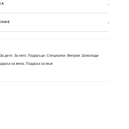
КА
ЕНИЕ
За дете
,
За него
,
Подаръци
,
Специални
,
Фигурки
,
Шоколади
дарък за жена
,
Подарък за мъж