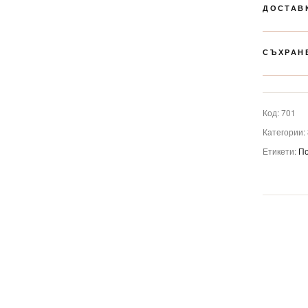
ДОСТАВ
СЪХРАН
Код:
701
Категории:
Етикети:
По