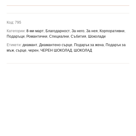
Код:
795
Категории:
8-ми март
,
Благодарност
,
За него
,
За нея
,
Корпоративни
,
Подаръци
,
Романтични
,
Специални
,
Събития
,
Шоколади
Етикети:
диамант
,
Диамантено сърце
,
Подарък за жена
,
Подарък за
мъж
,
сърце
,
черен
,
ЧЕРЕН ШОКОЛАД
,
ШОКОЛАД