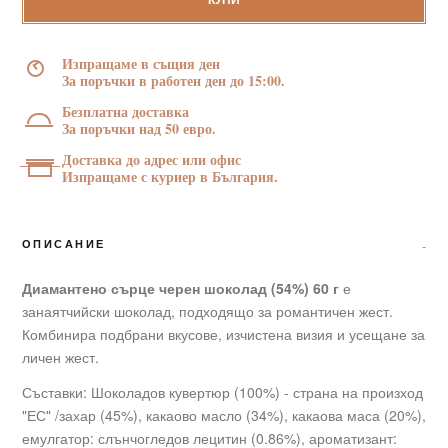
черен
КУПИ
шоколад
(54%)
Изпращаме в същия ден
60
За поръчки в работен ден до 15:00.
г
Безплатна доставка
За поръчки над 50 евро.
Доставка до адрес или офис
Изпращаме с куриер в България.
ОПИСАНИЕ
Диамантено сърце черен шоколад (54%) 60 г
е
занаятчийски шоколад, подходящо за романтичен жест.
Комбинира подбрани вкусове, изчистена визия и усещане за
личен жест.
Съставки: Шоколадов кувертюр (100%) - страна на произход
"ЕС" /захар (45%), какаово масло (34%), какаова маса (20%),
емулгатор: слънчогледов лецитин (0.86%), ароматизант: