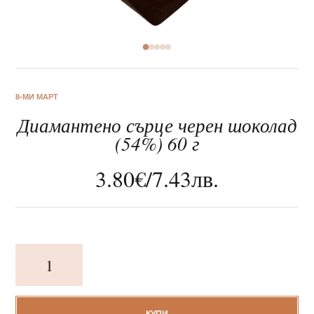
За нас
8-МИ МАРТ
Диамантено сърце черен шоколад
Клиентско обслужване
(54%) 60 г
Новини
3.80
€
/
7.43
лв.
Корпоративни подаръци
количество
за
Диамантено
сърце