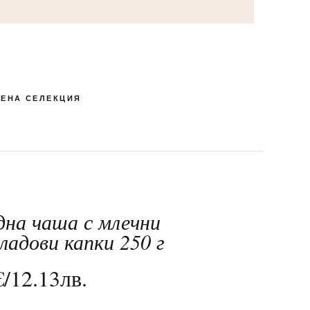
ЕНА СЕЛЕКЦИЯ
дна чаша с млечни
КУТИЯ БОНБОНИ И
ПЕНЛИВИ ВИНА
РОМАНТИЧНИ
ЛАКОМСТВА
БЛИЗАЛКИ
СПЕЦИАЛНИ
МАКАРОНИ
24-ТИ МАЙ
ШОКОЛАД
ладови капки 250 г
€
/
12.13
лв.