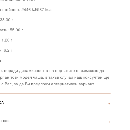
 стойност: 2446 kJ/587 kcal
38.00 г
ати: 55.00 г
 1.20 г
: 6.2 г
г
е: поради динамичността на поръчките е възможно да
рпан този модел чаша, в такъв случай наш консултан ще
 с Вас, за да Ви предложи алтернативен вариант.
КА
ЕНИЕ