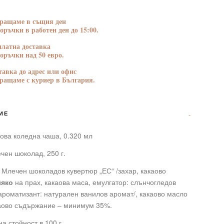
н
БЛАГОДАРНОСТ
ПОЗДРАВЛЕНИЯ
ращаме в същия ден
поръчки в работен ден до 15:00.
платна доставка
поръчки над 50 евро.
тавка до адрес или офис
ращаме с куриер в България.
ИЕ
ова коледна чаша, 0.320 мл
чен шоколад, 250 г.
 Млечен шоколадов кувертюр „ЕС“ /захар, какаово
ляко
на прах, какаова маса, емулгатор: слънчогледов
ароматизант: натурален ванилов аромат/, какаово масло
каово съдържание – минимум 35%.
а стойност в 100 г