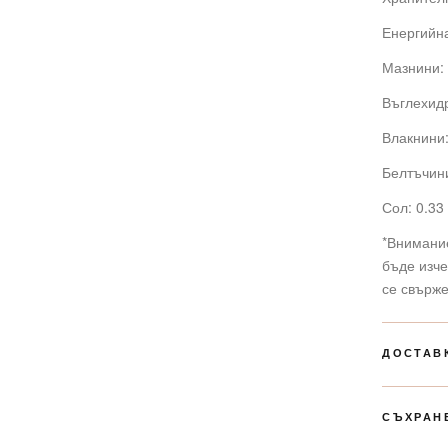
Енергийна
Мазнини: 
Въглехидр
Влакнини:
Белтъчини
Сол: 0.33 
*Внимани
бъде изче
се свърже
ДОСТАВ
СЪХРАН