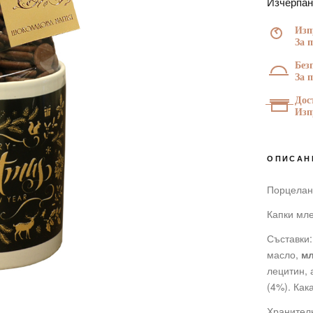
Изчерпа
ЗА НЕГО
ЗА ДЕТЕ
Изп
За 
Без
За 
Дос
Изп
ОПИСАН
Порцелан
Капки мле
Съставки:
масло,
м
лецитин, 
(4%). Ка
Хранителн