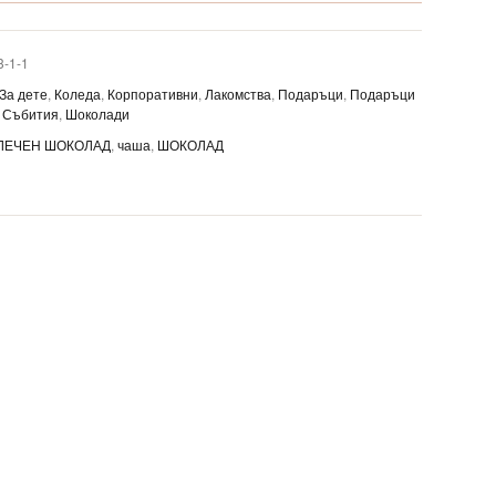
3-1-1
За дете
,
Коледа
,
Корпоративни
,
Лакомства
,
Подаръци
,
Подаръци
,
Събития
,
Шоколади
ЛЕЧЕН ШОКОЛАД
,
чаша
,
ШОКОЛАД