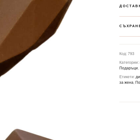
ДОСТАВ
СЪХРАН
Код:
793
Категории:
Подаръци
,
Етикети:
д
за жена
,
По