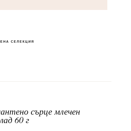
ЕНА СЕЛЕКЦИЯ
КУТИЯ БОНБОНИ И
ПЕНЛИВИ ВИНА
РОМАНТИЧНИ
ЛАКОМСТВА
БЛИЗАЛКИ
СПЕЦИАЛНИ
МАКАРОНИ
24-ТИ МАЙ
ШОКОЛАД
антено сърце млечен
лад 60 г