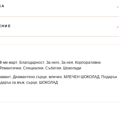
КА
ЕНИЕ
8-ми март
,
Благодарност
,
За него
,
За нея
,
Корпоративни
,
Романтични
,
Специални
,
Събития
,
Шоколади
иамант
,
Диамантено сърце
,
млечен
,
МЛЕЧЕН ШОКОЛАД
,
Подарък
дарък за мъж
,
сърце
,
ШОКОЛАД