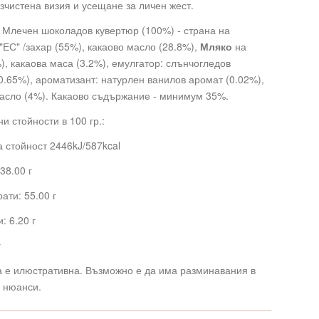
изчистена визия и усещане за личен жест.
 Млечен шоколадов кувертюр (100%) - страна на
"ЕС" /захар (55%), какаово масло (28.8%),
Мляко
на
), какаова маса (3.2%), емулгатор: слънчогледов
0.65%), ароматизант: натурлен ванилов аромат (0.02%),
асло (4%). Какаово съдържание - минимум 35%.
и стойности в 100 гр.:
 стойност 2446kJ/587kcal
38.00 г
ати: 55.00 г
: 6.20 г
г
а е илюстративна. Възможно е да има разминавания в
 нюанси.