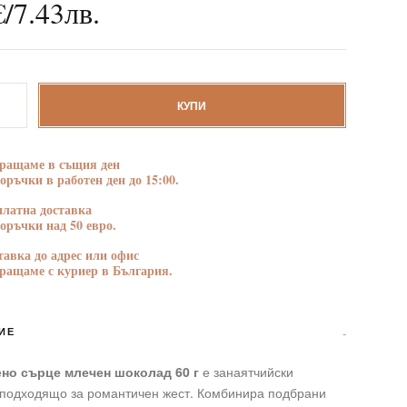
€
/
7.43
лв.
БЛАГОДАРНОСТ
ПОЗДРАВЛЕНИЯ
тво
КУПИ
ено
ращаме в същия ден
поръчки в работен ден до 15:00.
платна доставка
поръчки над 50 евро.
тавка до адрес или офис
ращаме с куриер в България.
ИЕ
но сърце млечен шоколад 60 г
е занаятчийски
 подходящо за романтичен жест. Комбинира подбрани