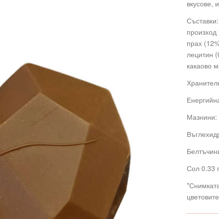
вкусове, 
Съставки:
произход 
прах (12%
лецитин (
какаово м
Хранителн
Енергийна
Мазнини: 
Въглехидр
Белтъчини
Сол 0.33 
*Снимкат
цветовите