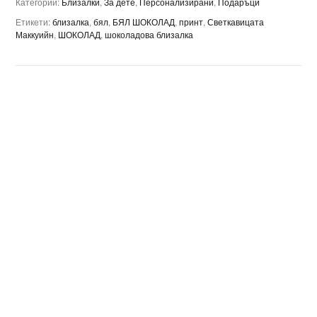
Категории:
Близалки
,
За дете
,
Персонализирани
,
Подаръци
Етикети:
близалка
,
бял
,
БЯЛ ШОКОЛАД
,
принт
,
Светкавицата
Маккуийн
,
ШОКОЛАД
,
шоколадова близалка