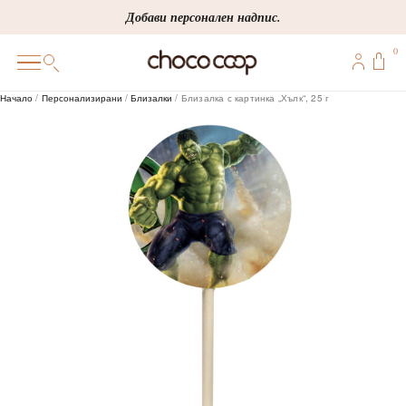
Skip
Добави персонален надпис.
to
0
content
0
Начало
/
Персонализирани
/
Близалки
/ Близалка с картинка „Хълк“, 25 г
ПОДАРЪЦИ
ПЕРСОНАЛИЗИРАНИ
КОРПОРАТИВНИ
ШОКОЛАДИ
БОНБОНИ
ВИНЕНА СЕЛЕКЦИЯ