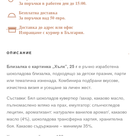
г
За поръчки в работен ден до 15:00.
Безплатна доставка
За поръчки над 50 евро.
Доставка до адрес или офис
Изпращаме с куриер в България.
ОПИСАНИЕ
Близалка с картинка „Хълк“, 25 г
е ръчно изработена
шоколадова близалка, подходящо за детски празник, парти
или тематична изненада. Комбинира подбрани вкусове,
изчистена визия и усещане за личен жест.
Съставки: Бял шоколадов кувертюр /захар, какаово масло,
пълномаслено мляко на прах, емулгатор: слънчогледов
лецитин, ароматизант: натурален ванилов аромат/, какаово
масло (4%), шоколадова трансферна хартия, хранителна
боя. Какаово съдържание – минимум 35%.