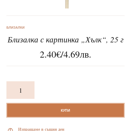
БЛИЗАЛКИ
Близалка с картинка „Хълк“, 25 г
За нас
2.40
€
/
4.69
лв.
Клиентско обслужване
Новини
количество
Корпоративни подаръци
за
Близалка
с
картинка
КУПИ
„Хълк“,
25
Изпращаме в същия ден