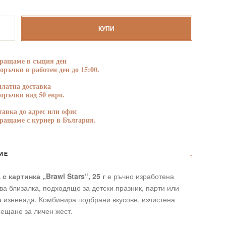
БЛАГОДАРНОСТ
ПОЗДРАВЛЕНИЯ
тво
КУПИ
а
ращаме в същия ден
поръчки в работен ден до 15:00.
платна доставка
поръчки над 50 евро.
тавка до адрес или офис
ращаме с куриер в България.
ИЕ
с картинка „Brawl Stars“, 25 г
е ръчно изработена
а близалка, подходящо за детски празник, парти или
 изненада. Комбинира подбрани вкусове, изчистена
сещане за личен жест.