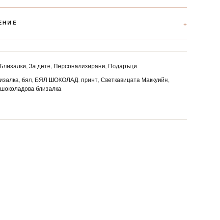
ЕНИЕ
Близалки
,
За дете
,
Персонализирани
,
Подаръци
изалка
,
бял
,
БЯЛ ШОКОЛАД
,
принт
,
Светкавицата Маккуийн
,
,
шоколадова близалка