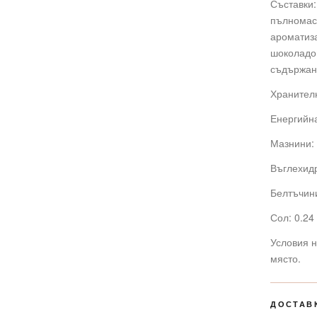
Съставки:
пълномасл
ароматиза
шоколадов
съдържан
Хранителн
Енергийна
Мазнини: 
Въглехидр
Белтъчини
Сол: 0.24 
Условия н
място.
ДОСТАВ