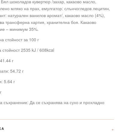
 Бял шоколадов кувертюр /захар, какаово масло,
ено мляко на прах, емулгатор: слънчогледов лецитин,
нт: натурален ванилов аромат/, какаово масло (4%),
а трансферна хартия, хранителна боя. Какаово
ие – минимум 35%.
а стойност за 100 г
 стойност 2535 kJ / 608kcal
41.44 г
ати: 54.72 г
: 5.64 г
г
а съхранение: Да се съхранява на сухо и прохладно
КА