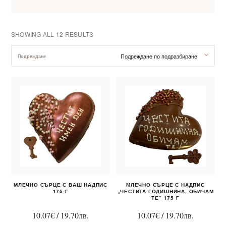
SHOWING ALL 12 RESULTS
Подреждане по подразбиране
Подреждане
За нас
Клиентско обслужване
Новини
Корпоративни подаръци
МЛЕЧНО СЪРЦЕ С ВАШ НАДПИС
МЛЕЧНО СЪРЦЕ С НАДПИС
175 Г
„ЧЕСТИТА ГОДИШНИНА. ОБИЧАМ
ТЕ“ 175 Г
10.07
€
/
19.70
лв.
10.07
€
/
19.70
лв.