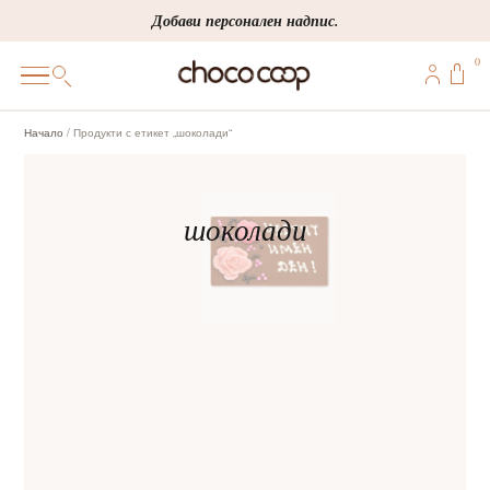
Skip
Добави персонален надпис.
to
0
content
0
Начало
/ Продукти с етикет „шоколади“
ПОДАРЪЦИ
ПЕРСОНАЛИЗИРАНИ
КОРПОРАТИВНИ
ШОКОЛАДИ
БОНБОНИ
ВИНЕНА СЕЛЕКЦИЯ