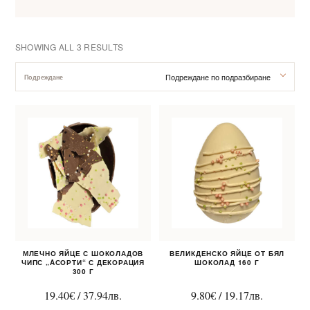
SHOWING ALL 3 RESULTS
Подреждане по подразбиране
Подреждане
За нас
Клиентско обслужване
Новини
Корпоративни подаръци
МЛЕЧНО ЯЙЦЕ С ШОКОЛАДОВ
ВЕЛИКДЕНСКО ЯЙЦЕ ОТ БЯЛ
ЧИПС „AСОРТИ“ С ДЕКОРАЦИЯ
ШОКОЛАД 160 Г
300 Г
19.40
€
/
37.94
лв.
9.80
€
/
19.17
лв.