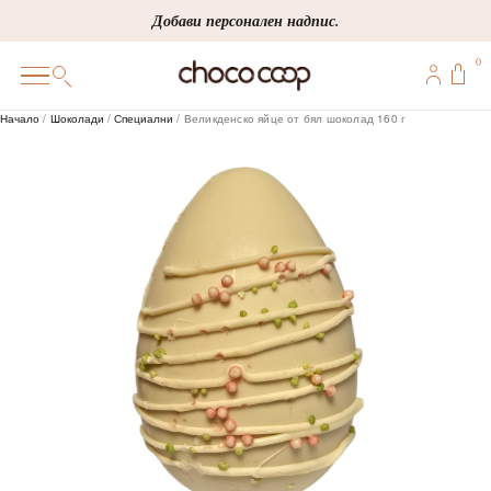
Skip
Добави персонален надпис.
to
0
content
0
Начало
/
Шоколади
/
Специални
/ Великденско яйце от бял шоколад 160 г
ПОДАРЪЦИ
ПЕРСОНАЛИЗИРАНИ
КОРПОРАТИВНИ
ШОКОЛАДИ
БОНБОНИ
ВИНЕНА СЕЛЕКЦИЯ