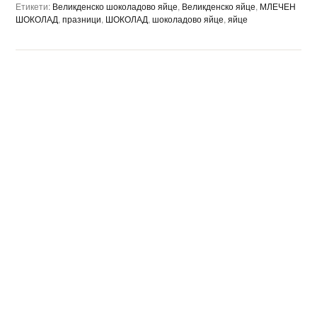
Етикети:
Великденско шоколадово яйце
,
Великденско яйце
,
МЛЕЧЕН
ШОКОЛАД
,
празници
,
ШОКОЛАД
,
шоколадово яйце
,
яйце