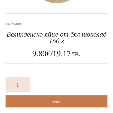
ВЕЛИКДЕН
Великденско яйце от бял шоколад
За нас
160 г
Клиентско обслужване
9.80
€
/
19.17
лв.
Новини
Корпоративни подаръци
количество
за
Великденско
яйце
от
КУПИ
бял