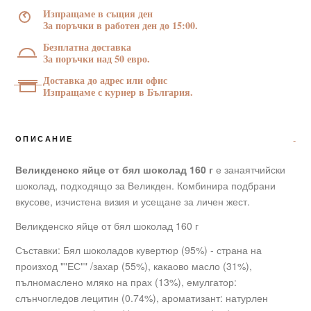
шоколад
Изпращаме в същия ден
160
За поръчки в работен ден до 15:00.
г
Безплатна доставка
За поръчки над 50 евро.
Доставка до адрес или офис
Изпращаме с куриер в България.
ОПИСАНИЕ
Великденско яйце от бял шоколад 160 г
е занаятчийски
шоколад, подходящо за Великден. Комбинира подбрани
вкусове, изчистена визия и усещане за личен жест.
Великденско яйце от бял шоколад 160 г
Съставки: Бял шоколадов кувертюр (95%) - страна на
произход ""ЕС"" /захар (55%), какаово масло (31%),
пълномаслено мляко на прах (13%), емулгатор:
слънчогледов лецитин (0.74%), ароматизант: натурлен