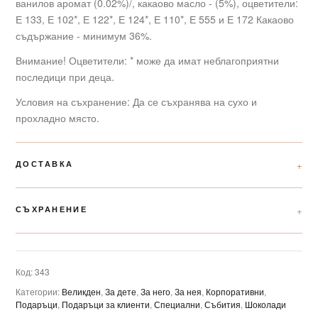
ванилов аромат (0.02%)/, какаово масло - (5%), оцветители:
Е 133, Е 102*, Е 122*, Е 124*, Е 110*, Е 555 и Е 172 Какаово
съдържание - минимум 36%.
Внимание! Оцветители: * може да имат неблагоприятни
последици при деца.
Условия на съхранение: Да се съхранява на сухо и
прохладно място.
ДОСТАВКА
СЪХРАНЕНИЕ
Код:
343
Категории:
Великден
,
За дете
,
За него
,
За нея
,
Корпоративни
,
Подаръци
,
Подаръци за клиенти
,
Специални
,
Събития
,
Шоколади