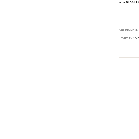
СЪХРАН
Категории:
Етикети:
М