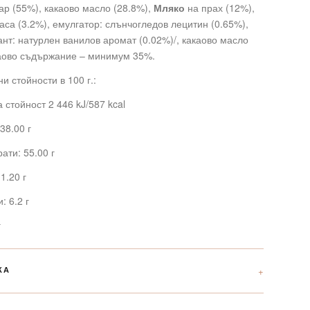
хар (55%), какаово масло (28.8%),
Мляко
на прах (12%),
аса (3.2%), емулгатор: слънчогледов лецитин (0.65%),
нт: натурлен ванилов аромат (0.02%)/, какаово масло
каово съдържание – минимум 35%.
и стойности в 100 г.:
 стойност 2 446 kJ/587 kcal
38.00 г
ати: 55.00 г
1.20 г
: 6.2 г
г
КА