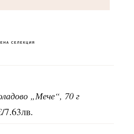
ЕНА СЕЛЕКЦИЯ
ладово „Мече“, 70 г
КУТИЯ БОНБОНИ И
ПЕНЛИВИ ВИНА
РОМАНТИЧНИ
ЛАКОМСТВА
БЛИЗАЛКИ
СПЕЦИАЛНИ
МАКАРОНИ
24-ТИ МАЙ
ШОКОЛАД
€
/
7.63
лв.