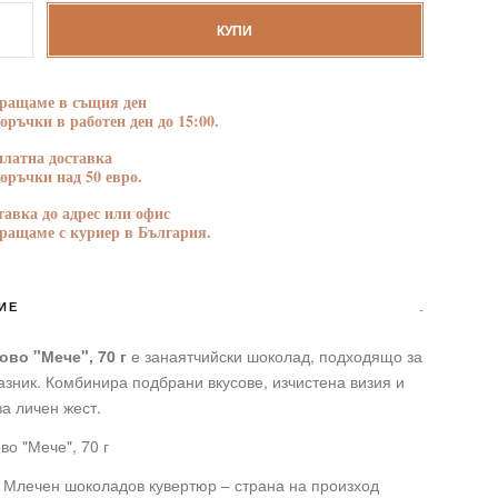
тво
БЛАГОДАРНОСТ
ПОЗДРАВЛЕНИЯ
КУПИ
ово
ращаме в същия ден
поръчки в работен ден до 15:00.
платна доставка
поръчки над 50 евро.
тавка до адрес или офис
ращаме с куриер в България.
ИЕ
во "Мече", 70 г
е занаятчийски шоколад, подходящо за
азник. Комбинира подбрани вкусове, изчистена визия и
а личен жест.
о "Мече", 70 г
 Млечен шоколадов кувертюр – страна на произход