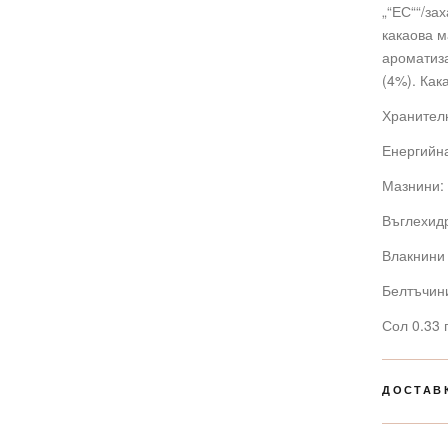
„“ЕС““/за
какаова м
ароматиза
(4%). Ка
Хранителн
Енергийна
Мазнини: 
Въглехидр
Влакнини 
Белтъчини
Сол 0.33 
ДОСТАВ