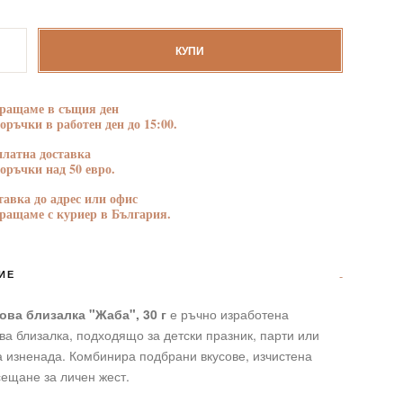
БЛАГОДАРНОСТ
ПОЗДРАВЛЕНИЯ
тво
КУПИ
ова
а
ращаме в същия ден
поръчки в работен ден до 15:00.
платна доставка
поръчки над 50 евро.
тавка до адрес или офис
ращаме с куриер в България.
ИЕ
ва близалка "Жаба", 30 г
е ръчно изработена
а близалка, подходящо за детски празник, парти или
 изненада. Комбинира подбрани вкусове, изчистена
сещане за личен жест.