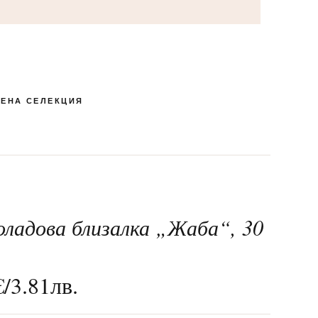
ЕНА СЕЛЕКЦИЯ
ладова близалка „Жаба“, 30
КУТИЯ БОНБОНИ И
ПЕНЛИВИ ВИНА
РОМАНТИЧНИ
ЛАКОМСТВА
БЛИЗАЛКИ
СПЕЦИАЛНИ
МАКАРОНИ
24-ТИ МАЙ
ШОКОЛАД
€
/
3.81
лв.