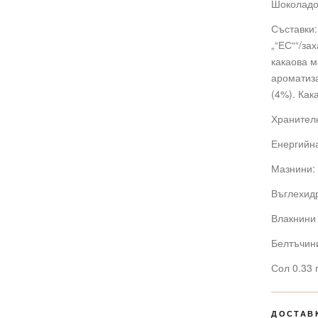
Шоколадов
Съставки:
„“ЕС““/за
какаова м
ароматиза
(4%). Ка
Хранителн
Енергийна
Мазнини: 
Въглехидр
Влакнини 
Белтъчини
Сол 0.33 
ДОСТАВ