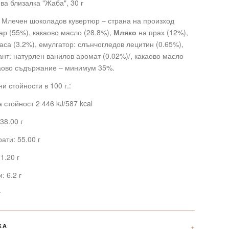
а близалка "Жаба", 30 г
 Млечен шоколадов кувертюр – страна на произход
хар (55%), какаово масло (28.8%),
Мляко
на прах (12%),
аса (3.2%), емулгатор: слънчогледов лецитин (0.65%),
нт: натурлен ванилов аромат (0.02%)/, какаово масло
каово съдържание – минимум 35%.
и стойности в 100 г.:
 стойност 2 446 kJ/587 kcal
38.00 г
ати: 55.00 г
1.20 г
: 6.2 г
г
КА