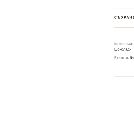
СЪХРАН
Категории:
Шоколади
Етикети:
бл