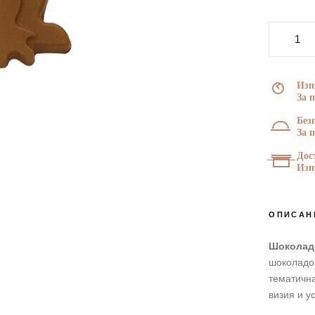
ЗА НЕГО
ЗА ДЕТЕ
количес
за
Шоколад
близалк
Изп
"Жаба",
За 
30
Без
г
За 
Дос
Изп
ОПИСАН
Шоколадо
шоколадов
тематична
визия и у