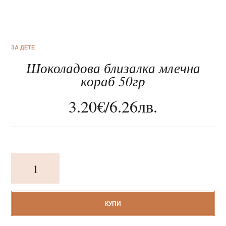
ЗА ДЕТЕ
Шоколадова близалка млечна
За нас
кораб 50гр
Клиентско обслужване
3.20
€
/
6.26
лв.
Новини
Корпоративни подаръци
количество
за
Шоколадова
близалка
млечна
КУПИ
кораб