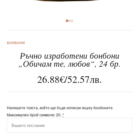
За нас
БОНБОНИ
Ръчно изработени бонбони
Клиентско обслужване
„Обичам те, любов“, 24 бр.
Новини
26.88
€
/
52.57
лв.
Корпоративни подаръци
Напишете текста, който ще бъде изписан върху бонбоните.
Максимален брой символи: 20.
*