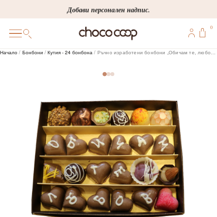
Skip
Добави персонален надпис.
to
0
content
0
Начало
/
Бонбони
/
Кутия - 24 бонбона
/ Ръчно изработени бонбони „Обичам те, любов“, 24 бр.
ПОДАРЪЦИ
ПЕРСОНАЛИЗИРАНИ
КОРПОРАТИВНИ
ШОКОЛАДИ
БОНБОНИ
ВИНЕНА СЕЛЕКЦИЯ