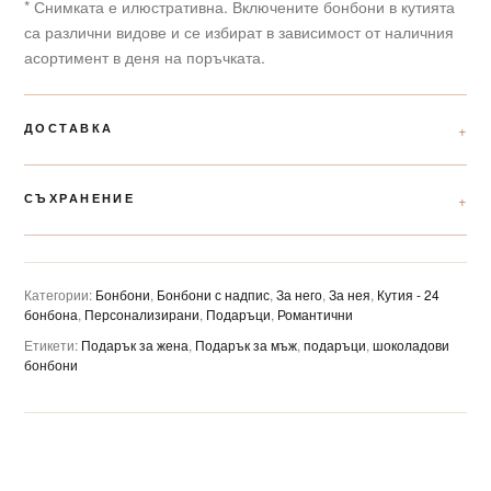
* Снимката е илюстративна. Включените бонбони в кутията
са различни видове и се избират в зависимост от наличния
асортимент в деня на поръчката.
ДОСТАВКА
СЪХРАНЕНИЕ
Категории:
Бонбони
,
Бонбони с надпис
,
За него
,
За нея
,
Кутия - 24
бонбона
,
Персонализирани
,
Подаръци
,
Романтични
Етикети:
Подарък за жена
,
Подарък за мъж
,
подаръци
,
шоколадови
бонбони