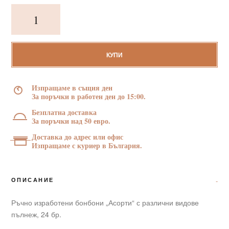
количество
за
Ръчно
изработени
бонбони
КУПИ
"Обичам
те,
Изпращаме в същия ден
любов",
За поръчки в работен ден до 15:00.
24
Безплатна доставка
бр.
За поръчки над 50 евро.
Доставка до адрес или офис
Изпращаме с куриер в България.
ОПИСАНИЕ
Ръчно изработени бонбони „Асорти“ с различни видове
пълнеж, 24 бр.