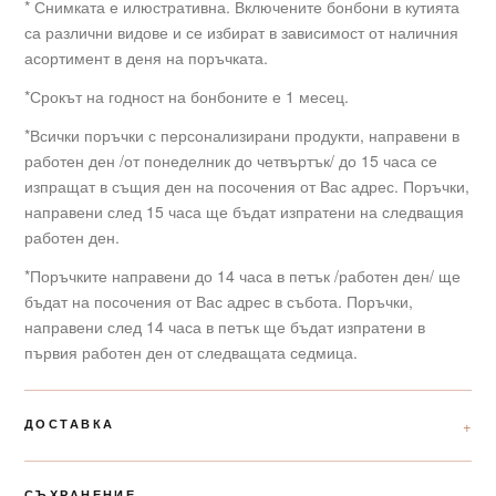
* Снимката е илюстративна. Включените бонбони в кутията
са различни видове и се избират в зависимост от наличния
асортимент в деня на поръчката.
*Срокът на годност на бонбоните е 1 месец.
*Всички поръчки с персонализирани продукти, направени в
работен ден /от понеделник до четвъртък/ до 15 часа се
изпращат в същия ден на посочения от Вас адрес. Поръчки,
направени след 15 часа ще бъдат изпратени на следващия
работен ден.
*Поръчките направени до 14 часа в петък /работен ден/ ще
бъдат на посочения от Вас адрес в събота. Поръчки,
направени след 14 часа в петък ще бъдат изпратени в
първия работен ден от следващата седмица.
ДОСТАВКА
СЪХРАНЕНИЕ