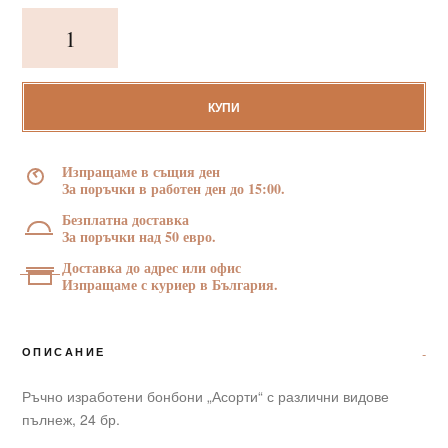
количество
за
Ръчно
изработени
бонбони
КУПИ
"Обичам
те
Изпращаме в същия ден
бабо"
За поръчки в работен ден до 15:00.
24
Безплатна доставка
бр
За поръчки над 50 евро.
Доставка до адрес или офис
Изпращаме с куриер в България.
ОПИСАНИЕ
Ръчно изработени бонбони „Асорти“ с различни видове
пълнеж, 24 бр.