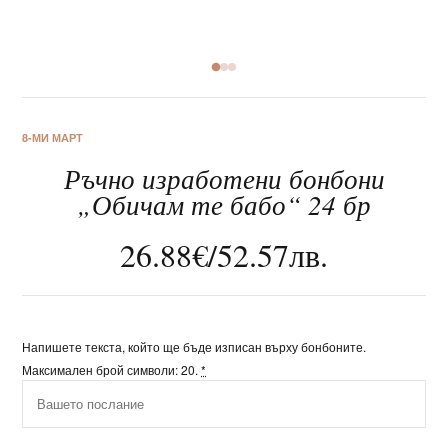
За нас
8-МИ МАРТ
Ръчно изработени бонбони
Клиентско обслужване
„Обичам те бабо“ 24 бр
Новини
26.88
€
/
52.57
лв.
Корпоративни подаръци
Напишете текста, който ще бъде изписан върху бонбоните.
Максимален брой символи: 20.
*