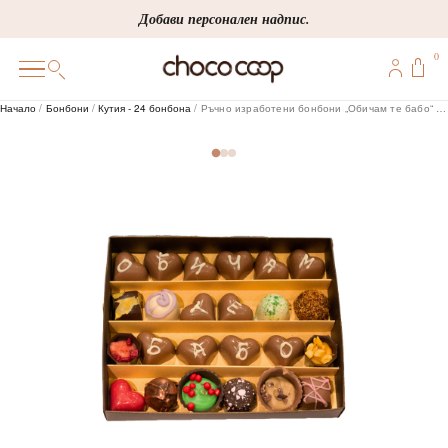
Skip
Добави персонален надпис.
to
0
content
0
Начало
/
Бонбони
/
Кутия - 24 бонбона
/ Ръчно изработени бонбони „Обичам те бабо“ 24 бр
ПОДАРЪЦИ
ПЕРСОНАЛИЗИРАНИ
КОРПОРАТИВНИ
ШОКОЛАДИ
БОНБОНИ
ВИНЕНА СЕЛЕКЦИЯ