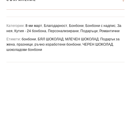
Категории:
8-ми март
,
Благодарност
,
Бонбони
,
Бонбони с надпис
,
За
нея
,
Кутия - 24 бонбона
,
Персонализирани
,
Подаръци
,
Романтични
Етикети:
бонбони
,
БЯЛ ШОКОЛАД
,
МЛЕЧЕН ШОКОЛАД
,
Подарък за
жена
,
празници
,
ръчно изработени бонбони
,
ЧЕРЕН ШОКОЛАД
,
шоколадови бонбони