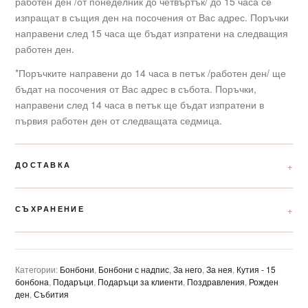
работен ден /от понеделник до четвъртък/ до 15 часа се
изпращат в същия ден на посочения от Вас адрес. Поръчки
направени след 15 часа ще бъдат изпратени на следващия
работен ден.
*Поръчките направени до 14 часа в петък /работен ден/ ще
бъдат на посочения от Вас адрес в събота. Поръчки,
направени след 14 часа в петък ще бъдат изпратени в
първия работен ден от следващата седмица.
ДОСТАВКА
СЪХРАНЕНИЕ
Категории:
Бонбони
,
Бонбони с надпис
,
За него
,
За нея
,
Кутия - 15
бонбона
,
Подаръци
,
Подаръци за клиенти
,
Поздравления
,
Рожден
ден
,
Събития