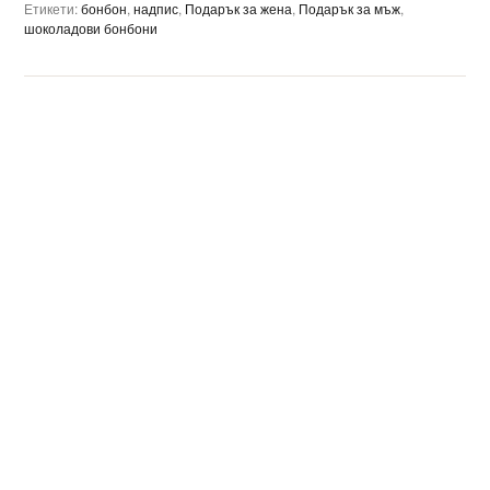
Етикети:
бонбон
,
надпис
,
Подарък за жена
,
Подарък за мъж
,
шоколадови бонбони