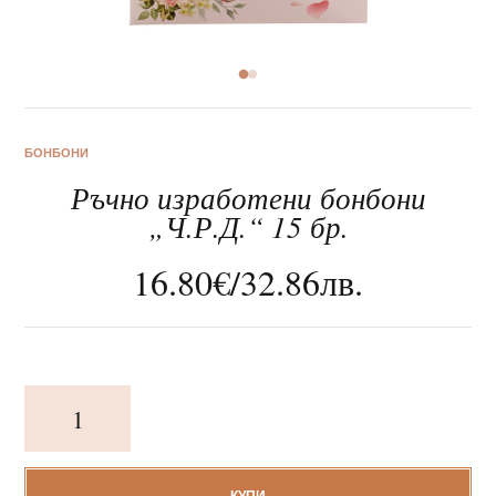
За нас
БОНБОНИ
Ръчно изработени бонбони
Клиентско обслужване
„Ч.Р.Д.“ 15 бр.
Новини
16.80
€
/
32.86
лв.
Корпоративни подаръци
количество
за
Ръчно
изработени