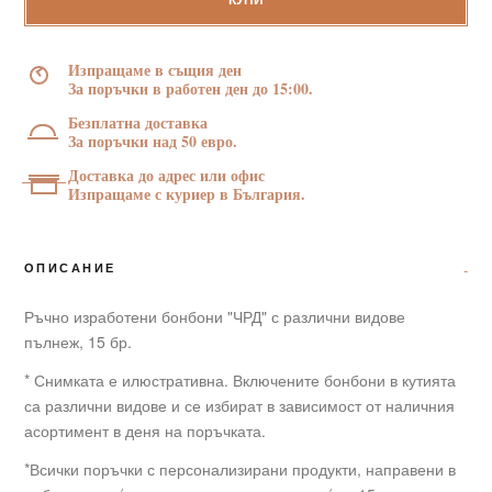
бонбони
КУПИ
"Ч.Р.Д."
15
Изпращаме в същия ден
бр.
За поръчки в работен ден до 15:00.
Безплатна доставка
За поръчки над 50 евро.
Доставка до адрес или офис
Изпращаме с куриер в България.
ОПИСАНИЕ
Ръчно изработени бонбони "ЧРД" с различни видове
пълнеж, 15 бр.
* Снимката е илюстративна. Включените бонбони в кутията
са различни видове и се избират в зависимост от наличния
асортимент в деня на поръчката.
*Всички поръчки с персонализирани продукти, направени в