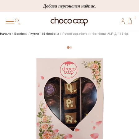
Skip
Добави персонален надпис.
to
0
content
0
Начало
/
Бонбони
/
Кутия - 15 бонбона
/ Ръчно изработени бонбони „Ч.Р.Д.“ 15 бр.
ПОДАРЪЦИ
ПЕРСОНАЛИЗИРАНИ
КОРПОРАТИВНИ
ШОКОЛАДИ
БОНБОНИ
ВИНЕНА СЕЛЕКЦИЯ