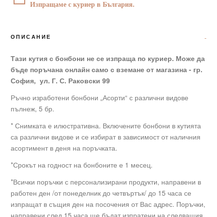
Изпращаме с куриер в България.
ОПИСАНИЕ
Тази кутия с бонбони не се изпраща по куриер. Може да
бъде поръчана онлайн само с вземане от магазина - гр.
София, ул. Г. С. Раковски 99
Ръчно изработени бонбони „Асорти“ с различни видове
пълнеж, 5 бр.
* Снимката е илюстративна. Включените бонбони в кутията
са различни видове и се избират в зависимост от наличния
асортимент в деня на поръчката.
*Срокът на годност на бонбоните е 1 месец.
*Всички поръчки с персонализирани продукти, направени в
работен ден /от понеделник до четвъртък/ до 15 часа се
изпращат в същия ден на посочения от Вас адрес. Поръчки,
направени след 15 часа ще бъдат изпратени на следващия