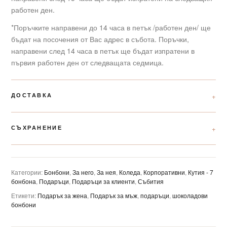
работен ден.
*Поръчките направени до 14 часа в петък /работен ден/ ще
бъдат на посочения от Вас адрес в събота. Поръчки,
направени след 14 часа в петък ще бъдат изпратени в
първия работен ден от следващата седмица.
ДОСТАВКА
СЪХРАНЕНИЕ
Категории:
Бонбони
,
За него
,
За нея
,
Коледа
,
Корпоративни
,
Кутия - 7
бонбона
,
Подаръци
,
Подаръци за клиенти
,
Събития
Етикети:
Подарък за жена
,
Подарък за мъж
,
подаръци
,
шоколадови
бонбони