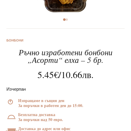
За нас
БОНБОНИ
Ръчно изработени бонбони
Клиентско обслужване
„Асорти“ елха – 5 бр.
Новини
5.45
€
/
10.66
лв.
Корпоративни подаръци
Изчерпан
Изпращаме в същия ден
За поръчки в работен ден до 15:00.
Безплатна доставка
За поръчки над 50 евро.
Доставка до адрес или офис