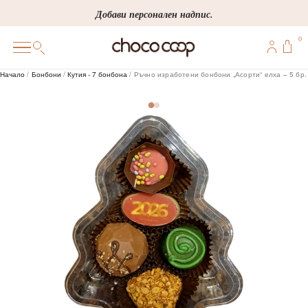
Skip
Добави персонален надпис.
to
0
content
0
Начало
/
Бонбони
/
Кутия - 7 бонбона
/ Ръчно изработени бонбони „Асорти“ елха – 5 бр.
ПОДАРЪЦИ
ПЕРСОНАЛИЗИРАНИ
КОРПОРАТИВНИ
ШОКОЛАДИ
БОНБОНИ
ВИНЕНА СЕЛЕКЦИЯ