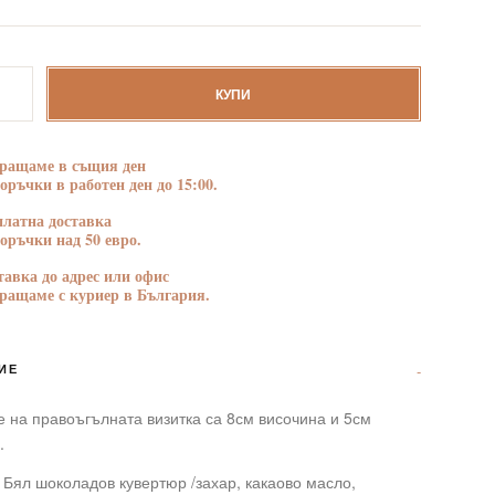
БЛАГОДАРНОСТ
ПОЗДРАВЛЕНИЯ
тво
КУПИ
ълна
ращаме в същия ден
поръчки в работен ден до 15:00.
платна доставка
ни
поръчки над 50 евро.
тавка до адрес или офис
ращаме с куриер в България.
ИЕ
 на правоъгълната визитка са 8см височина и 5см
.
 Бял шоколадов кувертюр /захар, какаово масло,