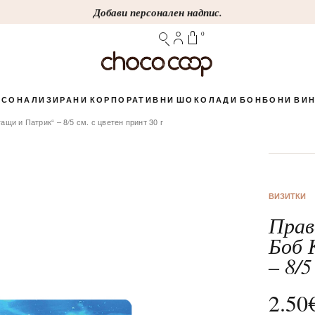
Добави персонален надпис.
0
РСОНАЛИЗИРАНИ
КОРПОРАТИВНИ
ШОКОЛАДИ
БОНБОНИ
ВИН
щи и Патрик“ – 8/5 см. с цветен принт 30 г
ВИЗИТКИ
Прав
ШОКОЛАДОВИ
СЪБИТИЯ
ОНА
ИС
КУТИЯ - 15 БОНБОНА
ЧЕРВЕНИ ВИНА
БРАНДИРАНИ
ИМЕН ДЕН
ЧИПС
КУТИЯ - 7 БОНБОНА
ФИГУРКИ
ВИЗИТКИ
СВАТБА
РОЗЕ
КАРТИЧКИ
Боб 
– 8/5
2.50