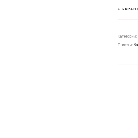
СЪХРАН
Категории:
Етикети:
б