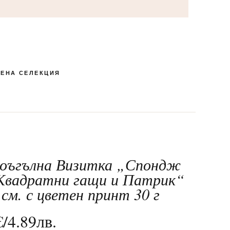
ЕНА СЕЛЕКЦИЯ
оъгълна Визитка „Спондж
КУТИЯ БОНБОНИ И
ПЕНЛИВИ ВИНА
РОМАНТИЧНИ
ЛАКОМСТВА
БЛИЗАЛКИ
СПЕЦИАЛНИ
МАКАРОНИ
24-ТИ МАЙ
ШОКОЛАД
Квадратни гащи и Патрик“
 см. с цветен принт 30 г
€
/
4.89
лв.