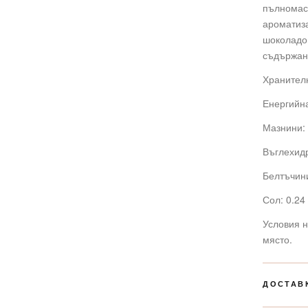
пълномасл
г
ароматиза
шоколадов
съдържан
Хранителн
Енергийна
Мазнини: 
Въглехидр
Белтъчини
Сол: 0.24 
Условия н
място.
ДОСТАВ