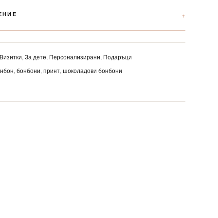
ЕНИЕ
Визитки
,
За дете
,
Персонализирани
,
Подаръци
онбон
,
бонбони
,
принт
,
шоколадови бонбони