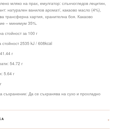
ено мляко на прах, емулгатор: слънчогледов лецитин,
нт: натурален ванилов аромат/, какаово масло (4%),
а трансферна хартия, хранителна боя. Какаово
ие – минимум 35%.
а стойност за 100 г
 стойност 2535 kJ / 608kcal
41.44 г
ати: 54.72 г
: 5.64 г
г
а съхранение: Да се съхранява на сухо и прохладно
КА