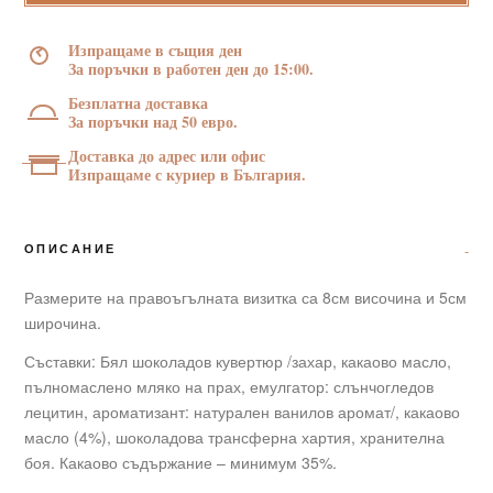
Мен"
–
Изпращаме в същия ден
8/5
За поръчки в работен ден до 15:00.
см.
Безплатна доставка
с
За поръчки над 50 евро.
цветен
Доставка до адрес или офис
принт
Изпращаме с куриер в България.
30
г
ОПИСАНИЕ
Размерите на правоъгълната визитка са 8см височина и 5см
широчина.
Съставки: Бял шоколадов кувертюр /захар, какаово масло,
пълномаслено мляко на прах, емулгатор: слънчогледов
лецитин, ароматизант: натурален ванилов аромат/, какаово
масло (4%), шоколадова трансферна хартия, хранителна
боя. Какаово съдържание – минимум 35%.