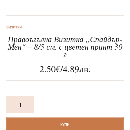
ВИЗИТКИ
Правоъгълна Визитка „Спайдър-
За нас
Мен“ – 8/5 см. с цветен принт 30
г
Клиентско обслужване
2.50
€
/
4.89
лв.
Новини
Корпоративни подаръци
количество
за
Правоъгълна
Визитка
"Спайдър-
КУПИ