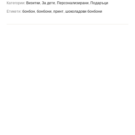
Категории:
Визитки
,
За дете
,
Персонализирани
,
Подаръци
Етикети:
бонбон
,
бонбони
,
принт
,
шоколадови бонбони