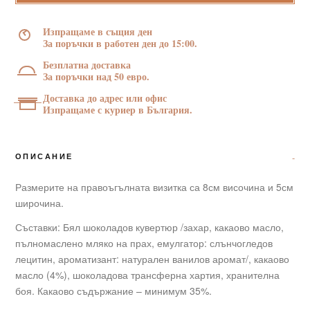
Маус"
–
Изпращаме в същия ден
8/5
За поръчки в работен ден до 15:00.
см.
Безплатна доставка
с
За поръчки над 50 евро.
цветен
Доставка до адрес или офис
принт
Изпращаме с куриер в България.
30
г
ОПИСАНИЕ
Размерите на правоъгълната визитка са 8см височина и 5см
широчина.
Съставки: Бял шоколадов кувертюр /захар, какаово масло,
пълномаслено мляко на прах, емулгатор: слънчогледов
лецитин, ароматизант: натурален ванилов аромат/, какаово
масло (4%), шоколадова трансферна хартия, хранителна
боя. Какаово съдържание – минимум 35%.