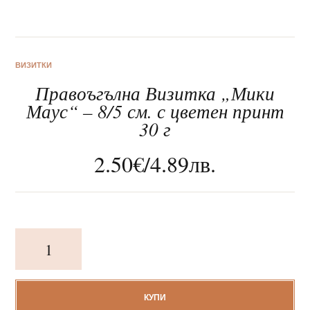
ВИЗИТКИ
Правоъгълна Визитка „Мики
За нас
Маус“ – 8/5 см. с цветен принт
30 г
Клиентско обслужване
2.50
€
/
4.89
лв.
Новини
Корпоративни подаръци
количество
за
Правоъгълна
Визитка
"Мики
КУПИ