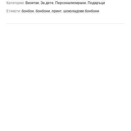
Категории:
Визитки
,
За дете
,
Персонализирани
,
Подаръци
Етикети:
бонбон
,
бонбони
,
принт
,
шоколадови бонбони