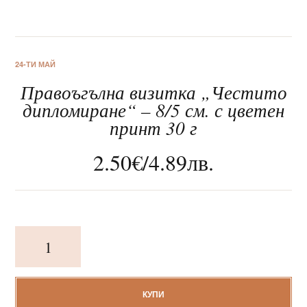
24-ТИ МАЙ
Правоъгълна визитка „Честито
За нас
дипломиране“ – 8/5 см. с цветен
принт 30 г
Клиентско обслужване
2.50
€
/
4.89
лв.
Новини
Корпоративни подаръци
количество
за
Правоъгълна
визитка
„Честито
КУПИ