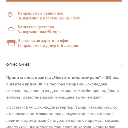
дипломиране“
–
Изпращаме в същия ден
8/5
За поръчки в работен ден до 15:00.
см.
Безплатна доставка
с
За поръчки над 50 евро.
цветен
Доставка до адрес или офис
принт
Изпращаме с куриер в България.
30
г
ОПИСАНИЕ
Правоъгълна визитка „Честито дипломиране“ – 8/5 см.
с цветен принт 30 г
е персонализирана шоколадова
визитка, подходящо за дипломиране. Комбинира подбрани
вкусове, изчистена визия и усещане за личен жест.
Съставки: Бял шоколадов кувертюр /захар, какаово масло,
пълномаслено
мляко
на прах, емулгатор: слънчогледов
лецитин, ароматизант: натурален ванилов аромат/, какаово
масло (4%), шоколадова трансферна хартия, хранителна