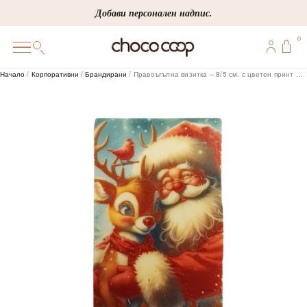
Skip
Добави персонален надпис.
to
0
content
0
Начало
/
Корпоративни
/
Брандирани
/ Правоъгълна визитка – 8/5 см. с цветен принт 30 г
ПОДАРЪЦИ
ПЕРСОНАЛИЗИРАНИ
КОРПОРАТИВНИ
ШОКОЛАДИ
БОНБОНИ
ВИНЕНА СЕЛЕКЦИЯ