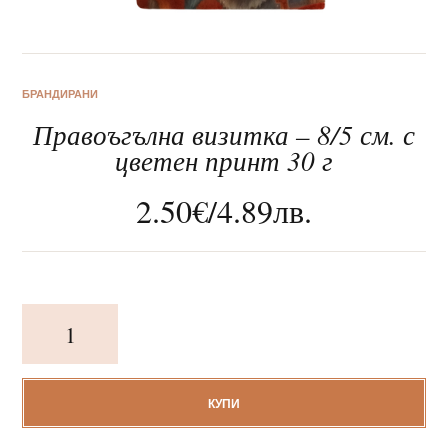
БРАНДИРАНИ
Правоъгълна визитка – 8/5 см. с
За нас
цветен принт 30 г
Клиентско обслужване
2.50
€
/
4.89
лв.
Новини
Корпоративни подаръци
количество
за
Правоъгълна
визитка
–
КУПИ
8/5