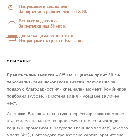
см.
Изпращаме в същия ден
с
За поръчки в работен ден до 15:00.
цветен
Безплатна доставка
принт
За поръчки над 50 евро.
30
Доставка до адрес или офис
г
Изпращаме с куриер в България.
ОПИСАНИЕ
Правоъгълна визитка – 8/5 см. с цветен принт 30 г
е
персонализирана шоколадова визитка, подходящо за
подарък, благодарност или специален момент. Комбинира
подбрани вкусове, изчистена визия и усещане за личен
жест.
Съставки: Бял шоколадов кувертюр /захар, какаово масло,
пълномаслено мляко на прах, емулгатор: слънчогледов
лецитин, ароматизант: натурален ванилов аромат/, какаово
масло (4%), шоколадова трансферна хартия, хранителна