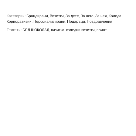
Категории:
Брандирани
,
Визитки
,
За дете
,
За него
,
За нея
,
Коледа
,
Корпоративни
,
Персонализирани
,
Подаръци
,
Поздравления
Етикети:
БЯЛ ШОКОЛАД
,
визитка
,
коледни визитки
,
принт