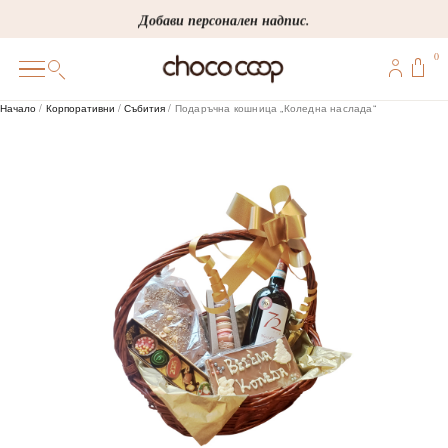
Skip
Добави персонален надпис.
to
0
content
0
Начало
/
Корпоративни
/
Събития
/ Подаръчна кошница „Коледна наслада“
ПОДАРЪЦИ
ПЕРСОНАЛИЗИРАНИ
КОРПОРАТИВНИ
ШОКОЛАДИ
БОНБОНИ
ВИНЕНА СЕЛЕКЦИЯ