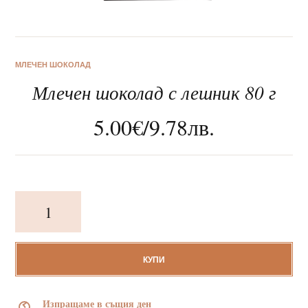
МЛЕЧЕН ШОКОЛАД
Млечен шоколад с лешник 80 г
За нас
5.00
€
/
9.78
лв.
Клиентско обслужване
Новини
количество
Корпоративни подаръци
за
Млечен
шоколад
с
КУПИ
лешник
80
Изпращаме в същия ден