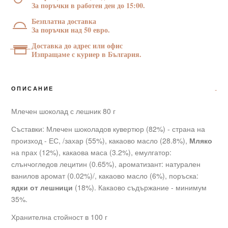
г
За поръчки в работен ден до 15:00.
Безплатна доставка
За поръчки над 50 евро.
Доставка до адрес или офис
Изпращаме с куриер в България.
ОПИСАНИЕ
Млечен шоколад с лешник 80 г
Съставки: Млечен шоколадов кувертюр (82%) - страна на
произход - ЕС, /захар (55%), какаово масло (28.8%),
Мляко
на прах (12%), какаова маса (3.2%), емулгатор:
слънчогледов лецитин (0.65%), ароматизант: натурален
ванилов аромат (0.02%)/, какаово масло (6%), поръска:
ядки от лешници
(18%). Какаово съдържание - минимум
35%.
Хранителна стойност в 100 г