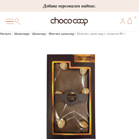
Skip
Добави персонален надпис.
to
0
content
0
Начало
/
Шоколади
/
Шоколад
/
Млечен шоколад
/ Млечен шоколад с лешник 80 г
ПОДАРЪЦИ
ПЕРСОНАЛИЗИРАНИ
КОРПОРАТИВНИ
ШОКОЛАДИ
БОНБОНИ
ВИНЕНА СЕЛЕКЦИЯ