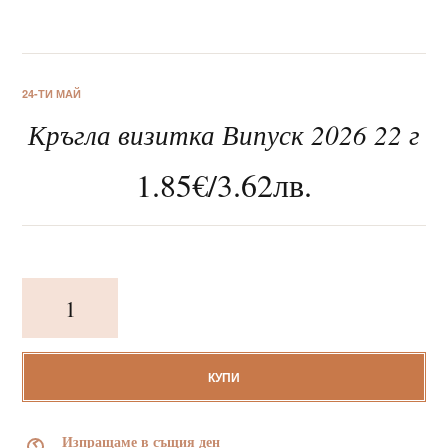
24-ТИ МАЙ
Кръгла визитка Випуск 2026 22 г
За нас
1.85
€
/
3.62
лв.
Клиентско обслужване
Новини
количество
Корпоративни подаръци
за
Кръгла
визитка
Випуск
КУПИ
2026
22
Изпращаме в същия ден