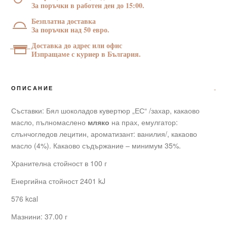
г
За поръчки в работен ден до 15:00.
Безплатна доставка
За поръчки над 50 евро.
Доставка до адрес или офис
Изпращаме с куриер в България.
ОПИСАНИЕ
Съставки: Бял шоколадов кувертюр „ЕС“ /захар, какаово
масло, пълномаслено
мляко
на прах, емулгатор:
слънчогледов лецитин, ароматизант: ванилия/, какаово
масло (4%). Какаово съдържание – минимум 35%.
Хранителна стойност в 100 г
Енергийна стойност 2401 kJ
576 kcal
Мазнини: 37.00 г