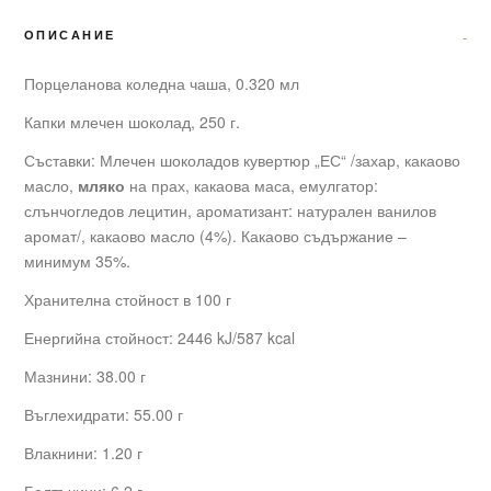
ОПИСАНИЕ
Порцеланова коледна чаша, 0.320 мл
Капки млечен шоколад, 250 г.
Съставки: Млечен шоколадов кувертюр „ЕС“ /захар, какаово
масло,
мляко
на прах, какаова маса, емулгатор:
слънчогледов лецитин, ароматизант: натурален ванилов
аромат/, какаово масло (4%). Какаово съдържание –
минимум 35%.
Хранителна стойност в 100 г
Енергийна стойност: 2446 kJ/587 kcal
Мазнини: 38.00 г
Въглехидрати: 55.00 г
Влакнини: 1.20 г