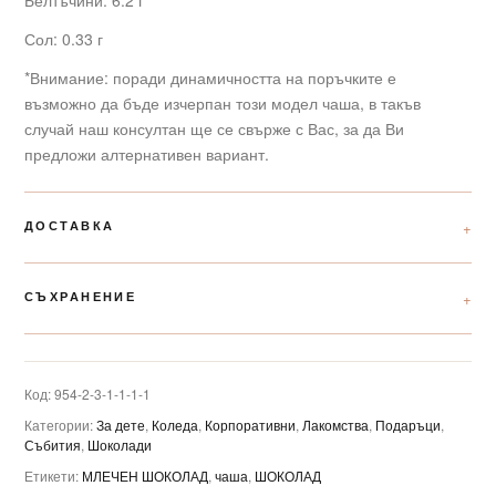
Белтъчини: 6.2 г
Сол: 0.33 г
*Внимание: поради динамичността на поръчките е
възможно да бъде изчерпан този модел чаша, в такъв
случай наш консултан ще се свърже с Вас, за да Ви
предложи алтернативен вариант.
ДОСТАВКА
СЪХРАНЕНИЕ
Код:
954-2-3-1-1-1-1
Категории:
За дете
,
Коледа
,
Корпоративни
,
Лакомства
,
Подаръци
,
Събития
,
Шоколади
Етикети:
МЛЕЧЕН ШОКОЛАД
,
чаша
,
ШОКОЛАД