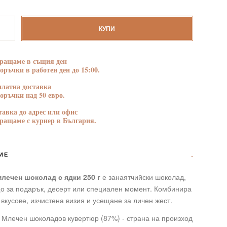
БЛАГОДАРНОСТ
ПОЗДРАВЛЕНИЯ
тво
КУПИ
ращаме в същия ден
поръчки в работен ден до 15:00.
платна доставка
поръчки над 50 евро.
тавка до адрес или офис
ращаме с куриер в България.
ИЕ
млечен шоколад с ядки 250 г
е занаятчийски шоколад,
о за подарък, десерт или специален момент. Комбинира
вкусове, изчистена визия и усещане за личен жест.
 Млечен шоколадов кувертюр (87%) - страна на произход