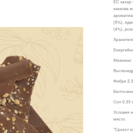
ЕС захар 
какаова м
ароматиза
(5%), ядк
(4%), роз
Хранителн
Енергийна
Мазнини: 
Въглехидр
Фибри 2.3
Белтъчини
Сол 0.33 
Условия н
място.
*Срокът н