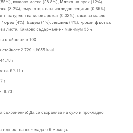
(55%), какаово масло (28.8%),
Мляко
на прах (12%),
аса (3.2%), емулгатор: слънчогледов лецитин (0.65%),
нт: натурлен ванилов аромат (0.02%), какаово масло
и /
орех
(4%),
бадем
(4%),
лешник
(4%), крокан
фъстък
ови листа. Какаово съдържание - минимум 35%.
и стойности в 100 г
 стойност 2 729 kJ/655 kcal
44.78 г
ати: 52.11 г
7 г
: 8.73 г
г
а съхранение: Да се съхранява на сухо и прохладно
а годност на шоколада е 6 месеца.