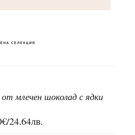
ЕНА СЕЛЕКЦИЯ
 от млечен шоколад с ядки
КУТИЯ БОНБОНИ И
ПЕНЛИВИ ВИНА
РОМАНТИЧНИ
ЛАКОМСТВА
БЛИЗАЛКИ
СПЕЦИАЛНИ
МАКАРОНИ
24-ТИ МАЙ
ШОКОЛАД
0
€
/
24.64
лв.