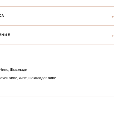
КА
ЕНИЕ
Чипс
,
Шоколади
ечен чипс
,
чипс
,
шоколадов чипс