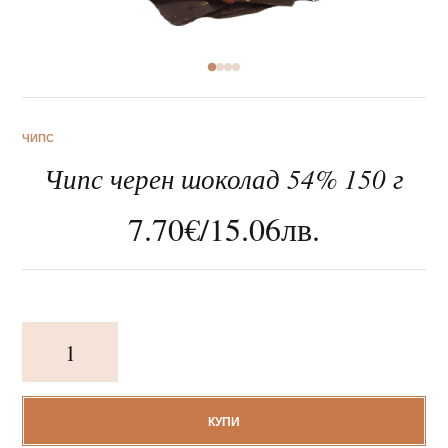
За нас
ЧИПС
Чипс черен шоколад 54% 150 г
Клиентско обслужване
7.70
€
/
15.06
лв.
Новини
Корпоративни подаръци
количество
за
Чипс
черен
шоколад
КУПИ
54%