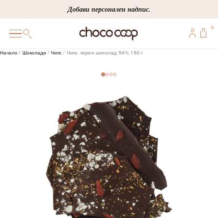
Skip
Добави персонален надпис.
to
0
content
0
Начало
/
Шоколади
/
Чипс
/ Чипс черен шоколад 54% 150 г
ПОДАРЪЦИ
ПЕРСОНАЛИЗИРАНИ
КОРПОРАТИВНИ
ШОКОЛАДИ
БОНБОНИ
ВИНЕНА СЕЛЕКЦИЯ