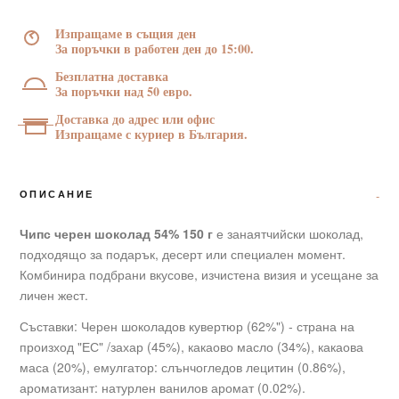
150
Изпращаме в същия ден
г
За поръчки в работен ден до 15:00.
Безплатна доставка
За поръчки над 50 евро.
Доставка до адрес или офис
Изпращаме с куриер в България.
ОПИСАНИЕ
Чипс черен шоколад 54% 150 г
е занаятчийски шоколад,
подходящо за подарък, десерт или специален момент.
Комбинира подбрани вкусове, изчистена визия и усещане за
личен жест.
Съставки: Черен шоколадов кувертюр (62%") - страна на
произход "ЕС" /захар (45%), какаово масло (34%), какаова
маса (20%), емулгатор: слънчогледов лецитин (0.86%),
ароматизант: натурлен ванилов аромат (0.02%).