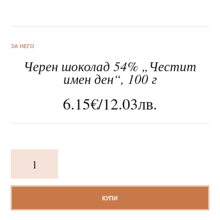
ЗА НЕГО
Черен шоколад 54% „Честит
За нас
имен ден“, 100 г
Клиентско обслужване
6.15
€
/
12.03
лв.
Новини
Корпоративни подаръци
количество
за
Черен
шоколад
54%
КУПИ
"Честит