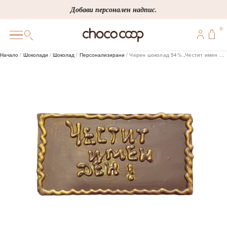
Skip
Добави персонален надпис.
to
0
content
0
Начало
/
Шоколади
/
Шоколад
/
Персонализирани
/ Черен шоколад 54% „Честит имен ден“, 100 г
ПОДАРЪЦИ
ПЕРСОНАЛИЗИРАНИ
КОРПОРАТИВНИ
ШОКОЛАДИ
БОНБОНИ
ВИНЕНА СЕЛЕКЦИЯ