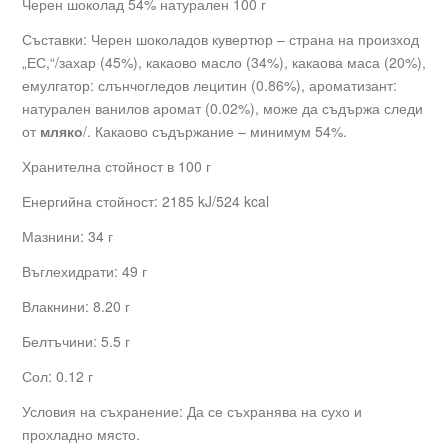
Черен шоколад 54% натурален 100 г
Съставки: Черен шоколадов кувертюр – страна на произход
„ЕС,“/захар (45%), какаово масло (34%), какаова маса (20%),
емулгатор: слънчогледов лецитин (0.86%), ароматизант:
натурален ванилов аромат (0.02%), може да съдържа следи
от
мляко
/. Какаово съдържание – минимум 54%.
Хранителна стойност в 100 г
Енергийна стойност: 2185 kJ/524 kcal
Мазнини: 34 г
Въглехидрати: 49 г
Влакнини: 8.20 г
Белтъчини: 5.5 г
Сол: 0.12 г
Условия на съхранение: Да се съхранява на сухо и
прохладно място.