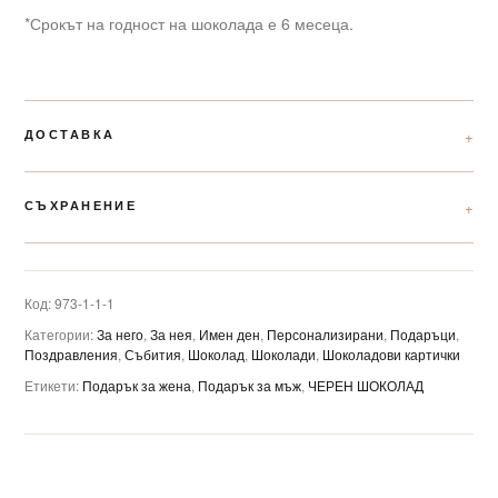
*Срокът на годност на шоколада е 6 месеца.
ДОСТАВКА
СЪХРАНЕНИЕ
Код:
973-1-1-1
Категории:
За него
,
За нея
,
Имен ден
,
Персонализирани
,
Подаръци
,
Поздравления
,
Събития
,
Шоколад
,
Шоколади
,
Шоколадови картички
Етикети:
Подарък за жена
,
Подарък за мъж
,
ЧЕРЕН ШОКОЛАД