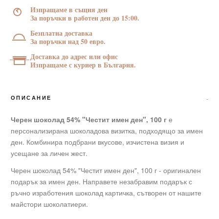
имен
Изпращаме в същия ден
ден",
За поръчки в работен ден до 15:00.
100
Безплатна доставка
г
За поръчки над 50 евро.
Доставка до адрес или офис
Изпращаме с куриер в България.
ОПИСАНИЕ
Черен шоколад 54% "Честит имен ден", 100 г
е
персонализирана шоколадова визитка, подходящо за имен
ден. Комбинира подбрани вкусове, изчистена визия и
усещане за личен жест.
Черен шоколад 54% "Честит имен ден", 100 г - оригинален
подарък за имен ден. Направете незабравим подарък с
ръчно изработения шоколад картичка, сътворен от нашите
майстори шоколатиери.