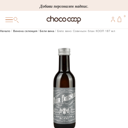
Skip
Добави персонален надпис.
to
0
content
0
Начало
/
Винена селекция
/
Бели вина
/ Бяло вино Совиньон блан КООП 187 мл
ПОДАРЪЦИ
ПЕРСОНАЛИЗИРАНИ
КОРПОРАТИВНИ
ШОКОЛАДИ
БОНБОНИ
ВИНЕНА СЕЛЕКЦИЯ