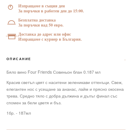
КООП
Изпращаме в същия ден
187
За поръчки в работен ден до 15:00.
мл
Безплатна доставка
За поръчки над 50 евро.
Доставка до адрес или офис
Изпращаме с куриер в България.
ОПИСАНИЕ
Бяло вино Four Friends Совиньон блан 0.187 мл
Красив светъл цвят с наситени зеленикави оттенъци. Свеж,
елегантен нос с усещане за ананас, лайм и прясно окосена
трева. Средно тяло с добра дължина и дълъг финал със
спомен за бели цветя и бъз.
1бр. - 187мл