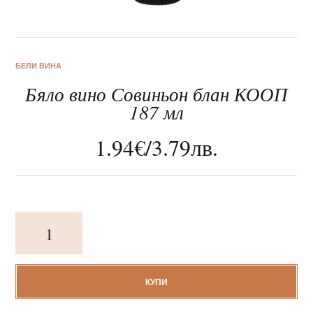
БЕЛИ ВИНА
Бяло вино Совиньон блан КООП
За нас
187 мл
Клиентско обслужване
1.94
€
/
3.79
лв.
Новини
Корпоративни подаръци
количество
за
Бяло
вино
Совиньон
КУПИ
блан